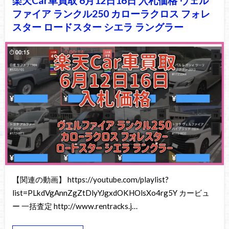
楽天Car車買取 6月12日16日 入札価格 ヴェル
ファイア ランクル250 カローラクロス フォレ
スター ロードスター シエラ ラングラー
【関連の動画】 https://youtube.com/playlist?
list=PLkdVgAnnZgZtDlyYJgxdOKHOlsXo4rg5Y カービュ
ー 一括査定 http://www.rentracks.j…