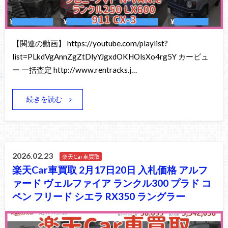
【関連の動画】 https://youtube.com/playlist?
list=PLkdVgAnnZgZtDlyYJgxdOKHOlsXo4rg5Y カービュ
ー 一括査定 http://www.rentracks.j…
続きを読む
2026.02.23
楽天Car車買取
楽天Car車買取 2月17日20日 入札価格 アルフ
ァード ヴェルファイア ランクル300 プラド コ
ペン フリード シエラ RX350 ラングラー