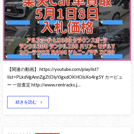
【関連の動画】 https://youtube.com/playlist?
list=PLkdVgAnnZgZtDlyYJgxdOKHOlsXo4rg5Y カービュ
ー 一括査定 http://www.rentracks.j…
続きを読む