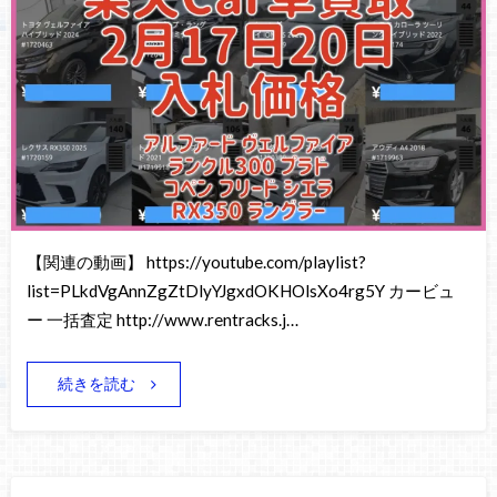
【関連の動画】 https://youtube.com/playlist?
list=PLkdVgAnnZgZtDlyYJgxdOKHOlsXo4rg5Y カービュ
ー 一括査定 http://www.rentracks.j…
続きを読む