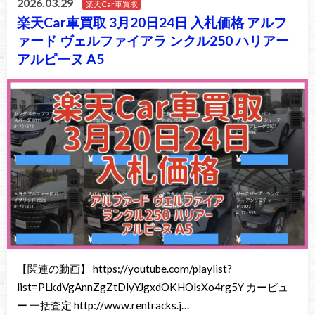
2026.03.29
楽天Car車買取
楽天Car車買取 3月20日24日 入札価格 アルフ
ァード ヴェルファイアラ ンクル250 ハリアー
アルピーヌ A5
【関連の動画】 https://youtube.com/playlist?
list=PLkdVgAnnZgZtDlyYJgxdOKHOlsXo4rg5Y カービュ
ー 一括査定 http://www.rentracks.j…