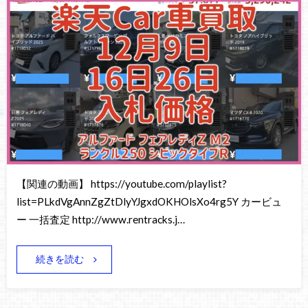
【関連の動画】 https://youtube.com/playlist?
list=PLkdVgAnnZgZtDlyYJgxdOKHOlsXo4rg5Y カービュ
ー 一括査定 http://www.rentracks.j…
続きを読む