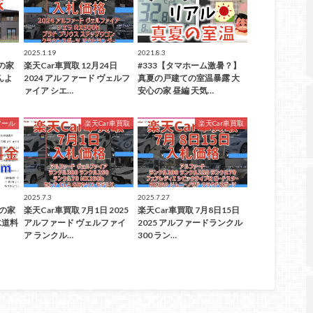
2025.1.19
2021.8.3
心の家
楽天Car車買取 12月24日
#333【タマホーム激暑？】
んよ
2024 アルファード ヴェルフ
真夏の戸建ての室温暴露 大
ァイア シエ…
安心の家 昼編 天気…
ツール
楽天Car車買取
楽天Car車買取
2025.7.3
2025.7.27
心の家
楽天Car車買取 7月1日 2025
楽天Car車買取 7月8日15日
水道料
アルファード ヴェルファイ
2025 アルファードランクル
ア ランクル…
300 ラン…