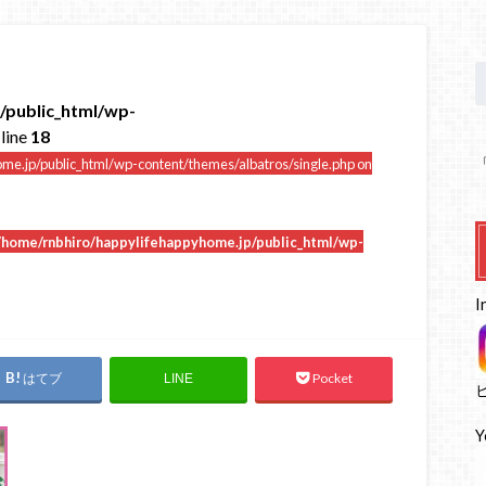
/public_html/wp-
line
18
me.jp/public_html/wp-content/themes/albatros/single.php on
/home/rnbhiro/happylifehappyhome.jp/public_html/wp-
I
はてブ
Pocket
LINE
Y