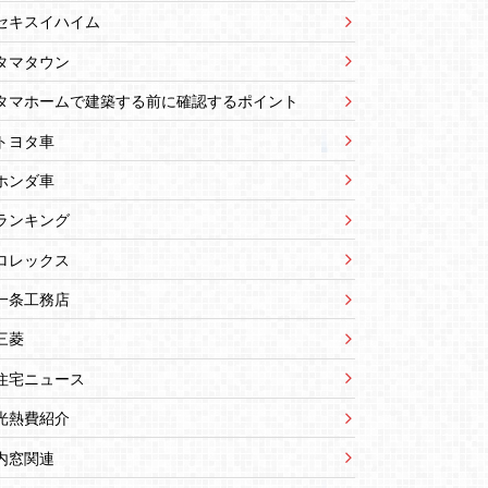
セキスイハイム
タマタウン
タマホームで建築する前に確認するポイント
トヨタ車
ホンダ車
ランキング
ロレックス
一条工務店
三菱
住宅ニュース
光熱費紹介
内窓関連