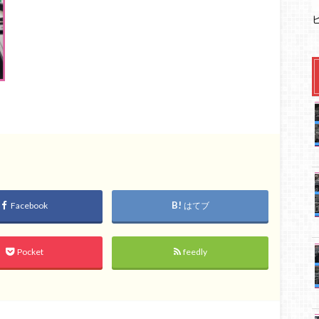
Facebook
はてブ
Pocket
feedly