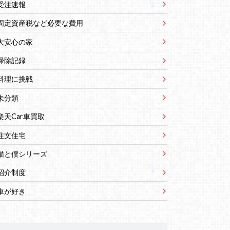
受注速報
固定資産税など必要な費用
大安心の家
掃除記録
料理に挑戦
未分類
楽天Car車買取
注文住宅
猫と僕シリーズ
紹介制度
車が好き