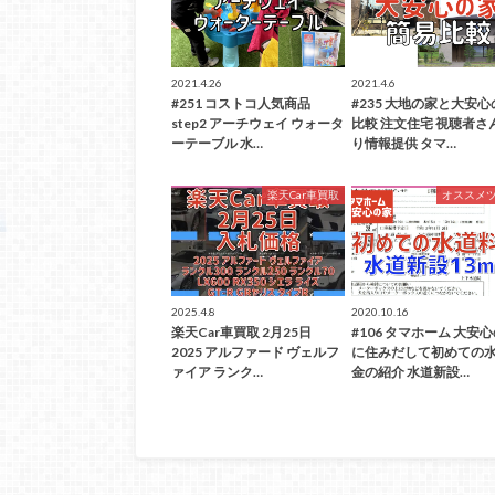
2021.4.26
2021.4.6
#251 コストコ人気商品
#235 大地の家と大安
step2 アーチウェイ ウォータ
比較 注文住宅 視聴者さ
ーテーブル 水…
り情報提供 タマ…
楽天Car車買取
オススメ
2025.4.8
2020.10.16
楽天Car車買取 2月25日
#106 タマホーム 大安
2025 アルファード ヴェルフ
に住みだして初めての
ァイア ランク…
金の紹介 水道新設…