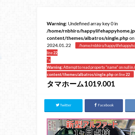
Warning
: Undefined array key 0 in
/home/rnbhiro/happylifehappyhome.jp
content/themes/albatros/single.php
on 
2024.01.22
/home/rnbhiro/happylifehappyho
line
22
">
Warning
: Attempt to read property "name" on null in
content/themes/albatros/single.php
on line
22
‎タマホーム1019.‎001
Twitter
Facebook