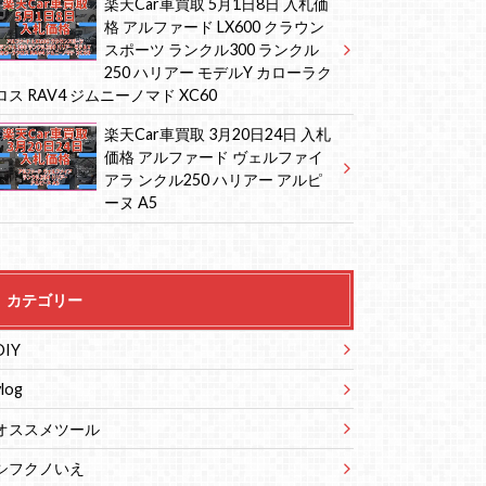
楽天Car車買取 5月1日8日 入札価
格 アルファード LX600 クラウン
スポーツ ランクル300 ランクル
250 ハリアー モデルY カローラク
ロス RAV4 ジムニーノマド XC60
楽天Car車買取 3月20日24日 入札
価格 アルファード ヴェルファイ
アラ ンクル250 ハリアー アルピ
ーヌ A5
カテゴリー
DIY
vlog
オススメツール
シフクノいえ