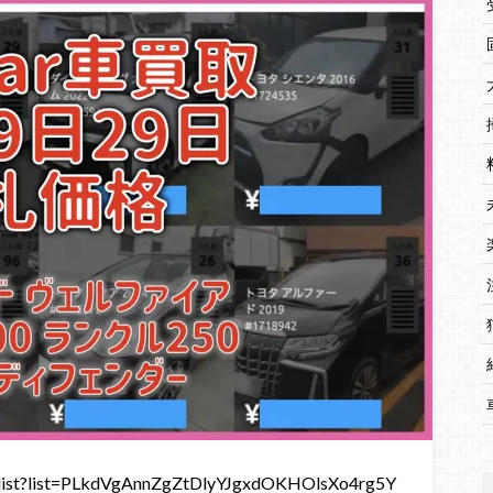
st?list=PLkdVgAnnZgZtDlyYJgxdOKHOlsXo4rg5Y