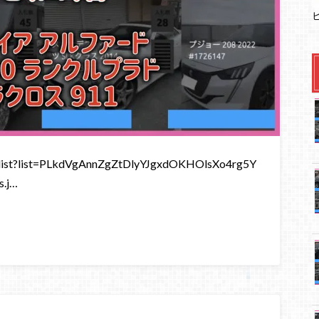
st?list=PLkdVgAnnZgZtDlyYJgxdOKHOlsXo4rg5Y
.j…