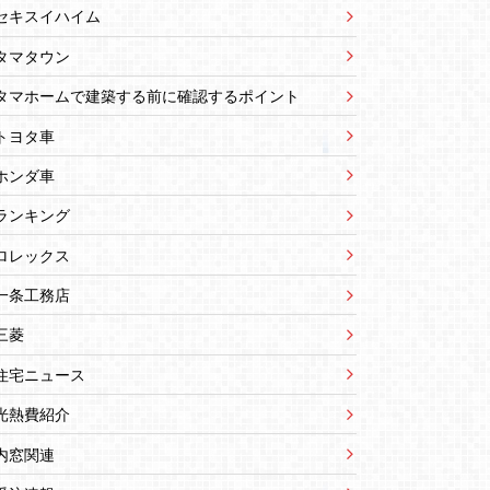
セキスイハイム
タマタウン
タマホームで建築する前に確認するポイント
トヨタ車
ホンダ車
ランキング
ロレックス
一条工務店
三菱
住宅ニュース
光熱費紹介
内窓関連