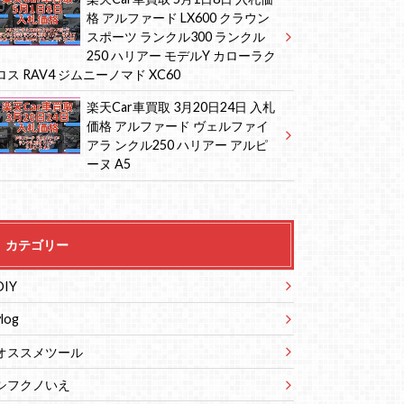
格 アルファード LX600 クラウン
スポーツ ランクル300 ランクル
250 ハリアー モデルY カローラク
ロス RAV4 ジムニーノマド XC60
楽天Car車買取 3月20日24日 入札
価格 アルファード ヴェルファイ
アラ ンクル250 ハリアー アルピ
ーヌ A5
カテゴリー
DIY
vlog
オススメツール
シフクノいえ