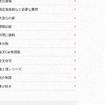
受注速報
固定資産税など必要な費用
大安心の家
掃除記録
料理に挑戦
未分類
楽天Car車買取
注文住宅
猫と僕シリーズ
紹介制度
車が好き