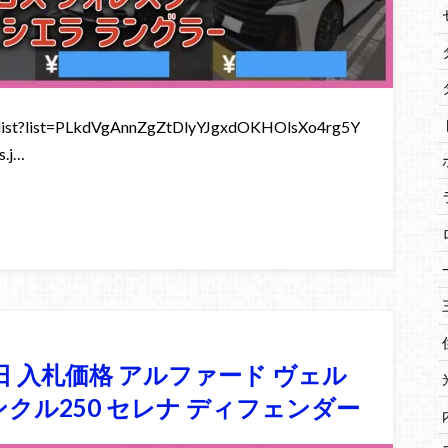
st?list=PLkdVgAnnZgZtDlyYJgxdOKHOlsXo4rg5Y
.j…
9日 入札価格 アルファード ヴェル
ンクル250 セレナ ディフェンダー