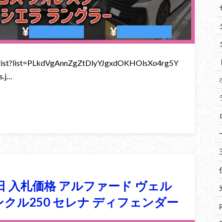
st?list=PLkdVgAnnZgZtDlyYJgxdOKHOlsXo4rg5Y
.j…
9日 入札価格 アルファード ヴェル
ンクル250 セレナ ディフェンダー