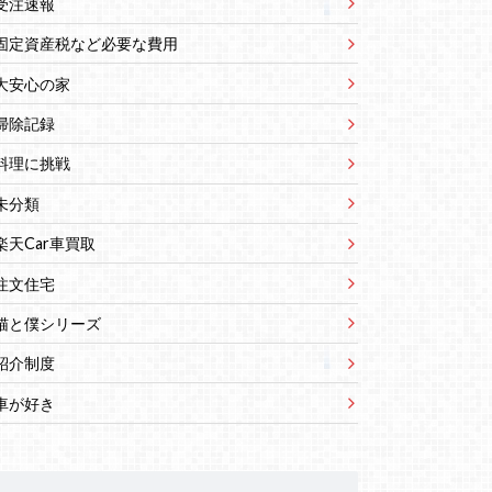
受注速報
固定資産税など必要な費用
大安心の家
掃除記録
料理に挑戦
未分類
楽天Car車買取
注文住宅
猫と僕シリーズ
紹介制度
車が好き