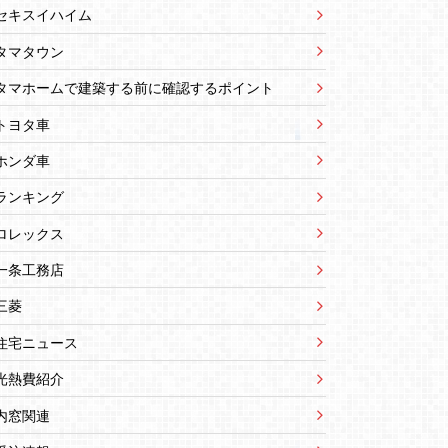
セキスイハイム
タマタウン
タマホームで建築する前に確認するポイント
トヨタ車
ホンダ車
ランキング
ロレックス
一条工務店
三菱
住宅ニュース
光熱費紹介
内窓関連