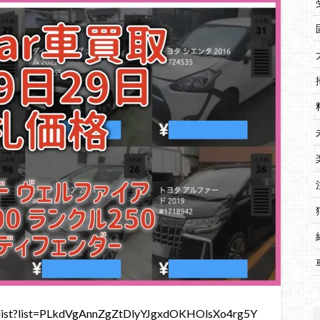
st?list=PLkdVgAnnZgZtDlyYJgxdOKHOlsXo4rg5Y