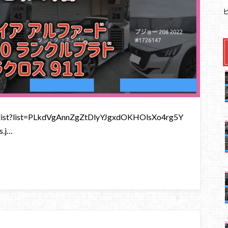
st?list=PLkdVgAnnZgZtDlyYJgxdOKHOlsXo4rg5Y
.j…