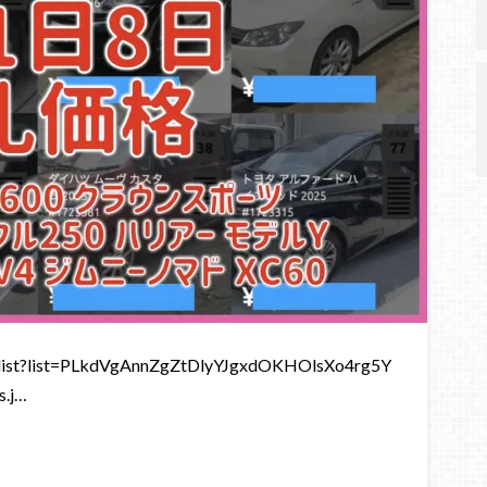
st?list=PLkdVgAnnZgZtDlyYJgxdOKHOlsXo4rg5Y
.j…