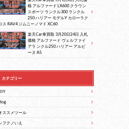
格 アルファード LX600 クラウン
スポーツ ランクル300 ランクル
250 ハリアー モデルY カローラク
ロス RAV4 ジムニーノマド XC60
楽天Car車買取 3月20日24日 入札
価格 アルファード ヴェルファイ
アラ ンクル250 ハリアー アルピ
ーヌ A5
カテゴリー
DIY
vlog
オススメツール
シフクノいえ