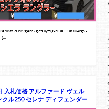
st?list=PLkdVgAnnZgZtDlyYJgxdOKHOlsXo4rg5Y
.j…
9日 入札価格 アルファード ヴェル
ンクル250 セレナ ディフェンダー