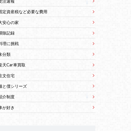
受注速報
固定資産税など必要な費用
大安心の家
掃除記録
料理に挑戦
未分類
楽天Car車買取
注文住宅
猫と僕シリーズ
紹介制度
車が好き