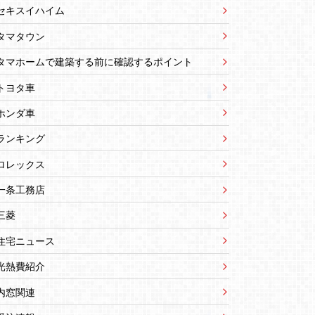
セキスイハイム
タマタウン
タマホームで建築する前に確認するポイント
トヨタ車
ホンダ車
ランキング
ロレックス
一条工務店
三菱
住宅ニュース
光熱費紹介
内窓関連