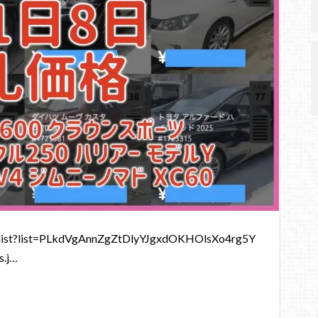
st?list=PLkdVgAnnZgZtDlyYJgxdOKHOlsXo4rg5Y
.j…