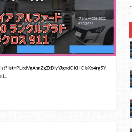
st?list=PLkdVgAnnZgZtDlyYJgxdOKHOlsXo4rg5Y
.j…