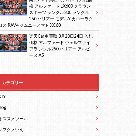
格 アルファード LX600 クラウン
スポーツ ランクル300 ランクル
250 ハリアー モデルY カローラク
ロス RAV4 ジムニーノマド XC60
楽天Car車買取 3月20日24日 入札
価格 アルファード ヴェルファイ
アラ ンクル250 ハリアー アルピ
ーヌ A5
カテゴリー
DIY
vlog
オススメツール
シフクノいえ