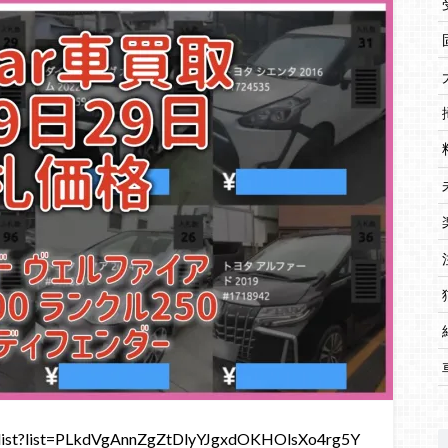
st?list=PLkdVgAnnZgZtDlyYJgxdOKHOlsXo4rg5Y