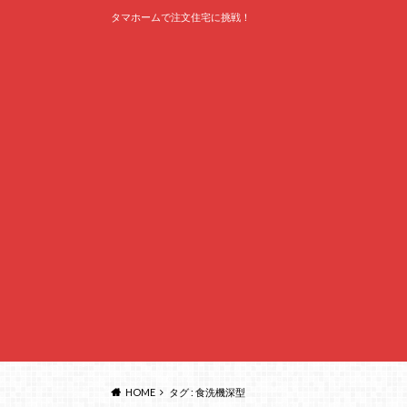
タマホームで注文住宅に挑戦！
HOME
タグ : 食洗機深型