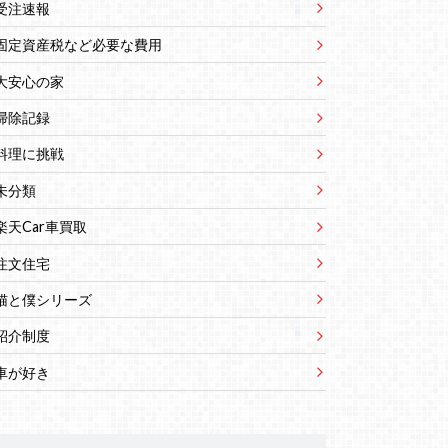
受注速報
固定資産税など必要な費用
大安心の家
掃除記録
料理に挑戦
未分類
楽天Car車買取
注文住宅
猫と僕シリーズ
紹介制度
車が好き