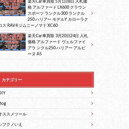
楽天Car車買取 5月1日8日 入札価
格 アルファード LX600 クラウン
スポーツ ランクル300 ランクル
250 ハリアー モデルY カローラク
ロス RAV4 ジムニーノマド XC60
楽天Car車買取 3月20日24日 入札
価格 アルファード ヴェルファイ
アラ ンクル250 ハリアー アルピ
ーヌ A5
カテゴリー
DIY
vlog
オススメツール
シフクノいえ