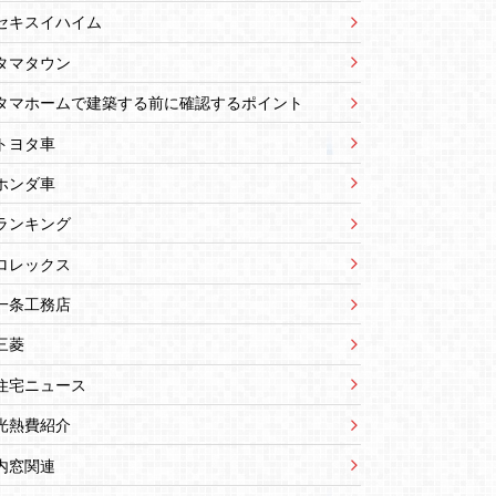
セキスイハイム
タマタウン
タマホームで建築する前に確認するポイント
トヨタ車
ホンダ車
ランキング
ロレックス
一条工務店
三菱
住宅ニュース
光熱費紹介
内窓関連