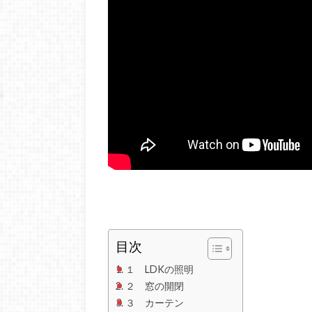
目次
１ LDKの照明
２ 窓の開閉
３ カーテン