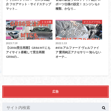
介 フロアマット・サイドステップ
ポーツ仕様の設定！ エンジンも3
マット…
種類、かなり…
トヨタ車
オススメツール
2023.7.19
2022.1.13
【GR86受注再開】GR86 MTにも
#456 アルファード ヴェルファイ
アイサイト搭載して受注再開
ア 愛用純正アクセサリー 知らない
GR86の…
オーナ…
広告