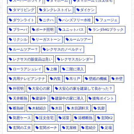
スーパーホワイト
タマホーム
タマホームで注文住宅
タマリビング
タンクレストイレ
ダイケン
ダウンライト
ニチハ
ハンズフリー水栓
フュージェ
ブラーバ
ポーチ照明
ユニットバス
ランダMGブラック
リクシル
リーガストーン
ルームツアー
ルームツアー？
レクサスのノベルティ
レクサスの販促品は良い
レクサスカレンダー
ローラアシュレイ
上棟
二階に潜入
共用テレビアンテナ
内覧
吊り戸
壁紙の機械
外壁
外照明
大安心の家
大安心の家を建築して良かった？
天井断熱
建築中
建築中の家に潜入
後悔ポイント
断熱材
木材紹介
木目
木目調軒天
気密
気密ケース
注文住宅
浴室
浴槽断熱
玄関K2
玄関の工夫
玄関ポーチ
瓦屋根
窓紹介
足場