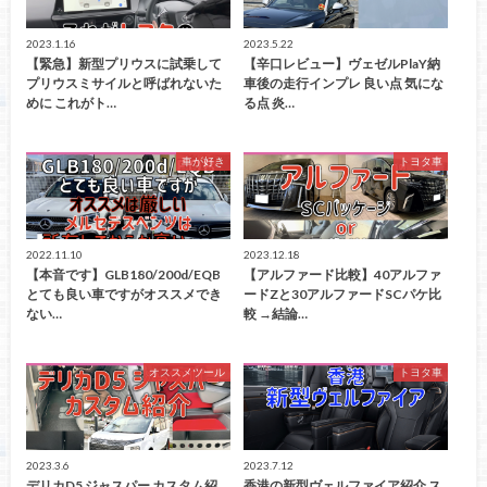
2023.1.16
2023.5.22
【緊急】新型プリウスに試乗して
【辛口レビュー】ヴェゼルPlaY納
プリウスミサイルと呼ばれないた
車後の走行インプレ 良い点 気にな
めに これがト…
る点 炎…
車が好き
トヨタ車
2022.11.10
2023.12.18
【本音です】GLB180/200d/EQB
【アルファード比較】40アルファ
とても良い車ですがオススメでき
ードZと30アルファードSCパケ比
ない…
較 →結論…
オススメツール
トヨタ車
2023.3.6
2023.7.12
デリカD5 ジャスパー カスタム紹
香港の新型ヴェルファイア紹介 ス