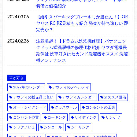
装備と価格紹介
2024.03.06
【縦引きパーキングブレーキしか勝たん！】GR
ヤリス RC RZ見積もり紹介 発売が待ち遠しい 即
完売か？
2024.02.26
注意喚起！【ドラム式洗濯機修理】パナソニッ
クドラム式洗濯機の修理価格紹介 ヤマダ電機長
期保証 洗車好きはセカンド洗濯機オススメ 洗濯
機メンテナンス
車が好き
2022年カレンダー
アウディのノベルティ
アウディの販促品は良い
アウディカレンダー
オススメ設備
オートンイクシード
グラスウール
コンセントの工夫
コンセント位置
コーキング
サイディング
サンゲツ
シフクノいえ
シンコール
シーリング