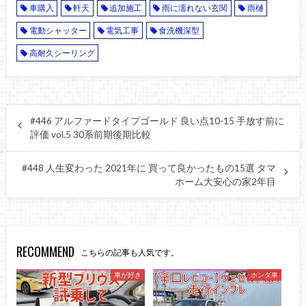
車購入
軒天
追加施工
雨に濡れない玄関
雨樋
電動シャッター
電気工事
食洗機深型
高耐久シーリング
#446 アルファードタイプゴールド 良い点10-15 手放す前に
評価 vol.5 30系前期後期比較
#448 人生変わった 2021年に 買って良かったもの15選 タマ
ホーム大安心の家2年目
RECOMMEND
こちらの記事も人気です。
車が好き
ホンダ車