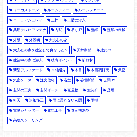
リーガストーン
ルームツアー
ルームツアー？
ローラアシュレイ
上棟
二階に潜入
共用テレビアンテナ
内覧
吊り戸
壁紙
壁紙の機械
外壁
外照明
大安心の家
大安心の家を建築して良かった？
天井断熱
建築中
建築中の家に潜入
後悔ポイント
断熱材
新型アルファード
木材紹介
木目
木目調軒天
気密
気密ケース
注文住宅
浴室
浴槽断熱
玄関K2
玄関の工夫
玄関ポーチ
瓦屋根
窓紹介
足場
軒天
追加施工
雨に濡れない玄関
雨樋
電動シャッター
電気工事
食洗機深型
高耐久シーリング