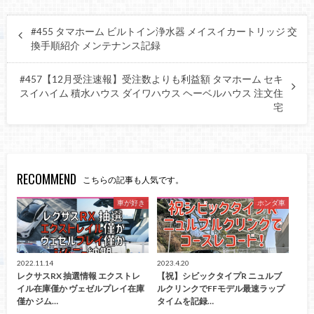
#455 タマホーム ビルトイン浄水器 メイスイカートリッジ 交
換手順紹介 メンテナンス記録
#457【12月受注速報】受注数よりも利益額 タマホーム セキ
スイハイム 積水ハウス ダイワハウス ヘーベルハウス 注文住
宅
RECOMMEND
こちらの記事も人気です。
車が好き
ホンダ車
2022.11.14
2023.4.20
レクサスRX 抽選情報 エクストレ
【祝】シビックタイプR ニュルブ
イル在庫僅か ヴェゼルプレイ在庫
ルクリンクでFFモデル最速ラップ
僅か ジム…
タイムを記録…