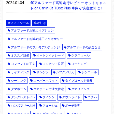
2024.01.04
40アルファード高速走行レビュー オットキャス
ト or CarlinKit TBox Plus 車内が快適空間に！
オススメツール
車が好き
アルファードお勧めオプション
アルファードお勧め純正アクセサリー
アルファードのフルモデルチェンジ
アルファードの残念な点
オススメ設備
オートンイクシード
グラスウール
コンセントの工夫
コンセント位置
コーキング
サイディング
サンゲツ
シフクノいえ
シンコール
シーリング
スーパーホワイト
タイプゴールド売却
タマホーム
タマホームで注文住宅
タマリビング
タンクレストイレ
ダイケン
ダウンライト
ニチハ
ハンズフリー水栓
フュージェ
ポーチ照明
ユニットバス
ランダMGブラック
リクシル