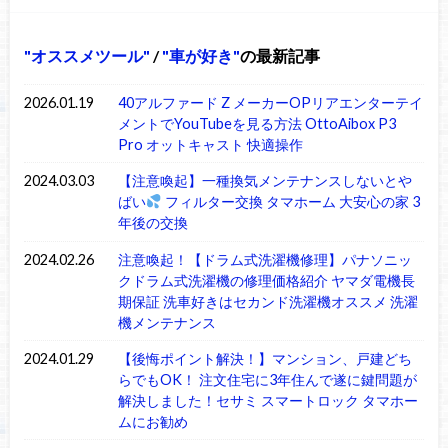
オススメツール
/
車が好き
の最新記事
2026.01.19
40アルファード Z メーカーOPリアエンターテイ
メントでYouTubeを見る方法 OttoAibox P3
Pro オットキャスト 快適操作
2024.03.03
【注意喚起】一種換気メンテナンスしないとや
ばい
フィルター交換 タマホーム 大安心の家 3
年後の交換
2024.02.26
注意喚起！【ドラム式洗濯機修理】パナソニッ
クドラム式洗濯機の修理価格紹介 ヤマダ電機長
期保証 洗車好きはセカンド洗濯機オススメ 洗濯
機メンテナンス
2024.01.29
【後悔ポイント解決！】マンション、戸建どち
らでもOK！ 注文住宅に3年住んで遂に鍵問題が
解決しました！セサミ スマートロック タマホー
ムにお勧め