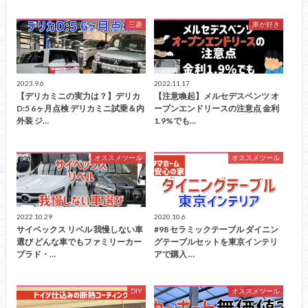
三菱
車が好き
2023.9.6
2022.11.17
【デリカミニの実力は？】デリカ
【注意喚起】メルセデスベンツ オ
D:5 6ヶ月点検 デリカミニ試乗＆内
ープンエンドリースの注意点 金利
外装 ジ…
1.9%でも…
オススメツール
オススメツール
2022.10.29
2020.10.6
サイベックス リベル 我慢しない車
#98 セラミックテーブル ダイニン
選び どんな車でもファミリーカー
グテーブルセットを東京インテリ
プラド・…
アで購入 …
DIY
オススメツール