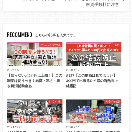
融資手数料に注意
RECOMMEND
こちらの記事も人気です。
オススメツール
DIY
2022.4.6
2020.12.2
【知らないと5万円以上損！】この
#137【この動画は見てほしい】
制度は使うべき！結露・寒さ・暑
300円で出来るDIY 窓の断熱向上
さ解消補助金あ…
結露防…
注文住宅
大安心の家
2021.12.23
2020.7.16