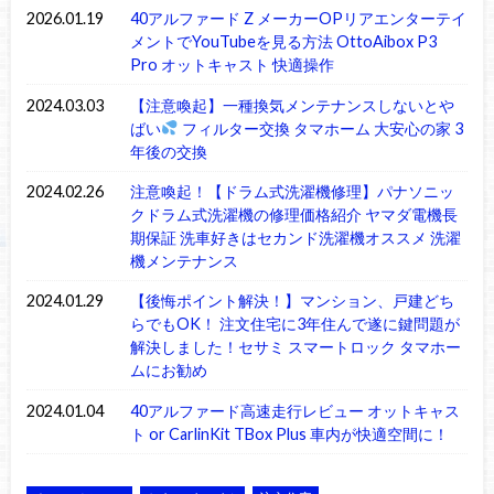
2026.01.19
40アルファード Z メーカーOPリアエンターテイ
メントでYouTubeを見る方法 OttoAibox P3
Pro オットキャスト 快適操作
2024.03.03
【注意喚起】一種換気メンテナンスしないとや
ばい
フィルター交換 タマホーム 大安心の家 3
年後の交換
2024.02.26
注意喚起！【ドラム式洗濯機修理】パナソニッ
クドラム式洗濯機の修理価格紹介 ヤマダ電機長
期保証 洗車好きはセカンド洗濯機オススメ 洗濯
機メンテナンス
2024.01.29
【後悔ポイント解決！】マンション、戸建どち
らでもOK！ 注文住宅に3年住んで遂に鍵問題が
解決しました！セサミ スマートロック タマホー
ムにお勧め
2024.01.04
40アルファード高速走行レビュー オットキャス
ト or CarlinKit TBox Plus 車内が快適空間に！