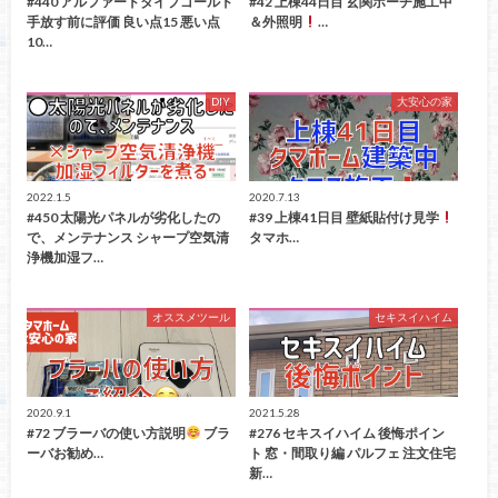
#440 アルファードタイプゴールド
#42 上棟44日目 玄関ポーチ施工中
手放す前に評価 良い点15 悪い点
＆外照明
…
10…
DIY
大安心の家
2022.1.5
2020.7.13
#450 太陽光パネルが劣化したの
#39 上棟41日目 壁紙貼付け見学
で、メンテナンス シャープ空気清
タマホ…
浄機加湿フ…
オススメツール
セキスイハイム
2020.9.1
2021.5.28
#72 ブラーバの使い方説明
ブラ
#276 セキスイハイム 後悔ポイン
ーバお勧め…
ト 窓・間取り編 パルフェ 注文住宅
新…