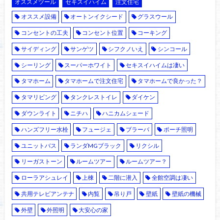
オススメツール
セキスイハイム
注文住宅
オススメ設備
オートンイクシード
グラスウール
コンセントの工夫
コンセント位置
コーキング
サイディング
サンゲツ
シフクノいえ
シンコール
シーリング
スーパーホワイト
セキスイハイムは凄い
タマホーム
タマホームで注文住宅
タマホームで良かった？
タマリビング
タンクレストイレ
ダイケン
ダウンライト
ニチハ
ハニカムシェード
ハンズフリー水栓
フュージェ
ブラーバ
ポーチ照明
ユニットバス
ランダMGブラック
リクシル
リーガストーン
ルームツアー
ルームツアー？
ローラアシュレイ
上棟
二階に潜入
全館空調は凄い
共用テレビアンテナ
内覧
吊り戸
壁紙
壁紙の機械
外壁
外照明
大安心の家