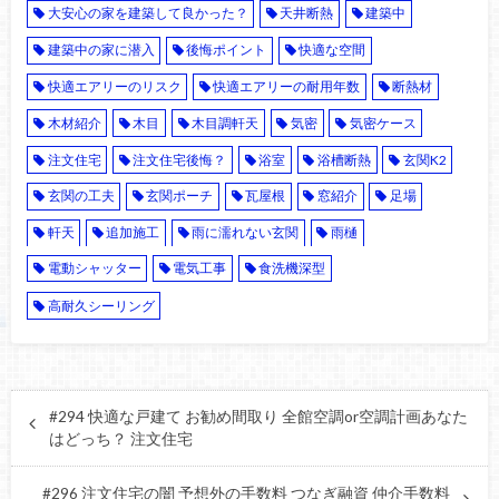
大安心の家を建築して良かった？
天井断熱
建築中
建築中の家に潜入
後悔ポイント
快適な空間
快適エアリーのリスク
快適エアリーの耐用年数
断熱材
木材紹介
木目
木目調軒天
気密
気密ケース
注文住宅
注文住宅後悔？
浴室
浴槽断熱
玄関K2
玄関の工夫
玄関ポーチ
瓦屋根
窓紹介
足場
軒天
追加施工
雨に濡れない玄関
雨樋
電動シャッター
電気工事
食洗機深型
高耐久シーリング
#294 快適な戸建て お勧め間取り 全館空調or空調計画あなた
はどっち？ 注文住宅
#296 注文住宅の闇 予想外の手数料 つなぎ融資 仲介手数料