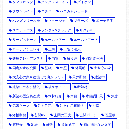
タマリビング
タンクレストイレ
ダイケン
ダウンライト
ニチハ
ハニカムシェード
ハンズフリー水栓
フュージェ
ブラーバ
ポーチ照明
ユニットバス
ランダMGブラック
リクシル
リーガストーン
ルームツアー
ルームツアー？
ローラアシュレイ
上棟
二階に潜入
共用テレビアンテナ
内覧
吊り戸
固定資産税
固定資産税公開
壁紙
外壁
外照明
大安心の家
大安心の家を建築して良かった？
天井断熱
建築中
建築中の家に潜入
後悔ポイント
断熱材
新築の固定資産税
木材紹介
木目
木目調軒天
気密
気密ケース
注文住宅
注文住宅後悔？
浴室
浴槽断熱
玄関K2
玄関の工夫
玄関ポーチ
瓦屋根
窓紹介
足場
軒天
追加施工
雨に濡れない玄関