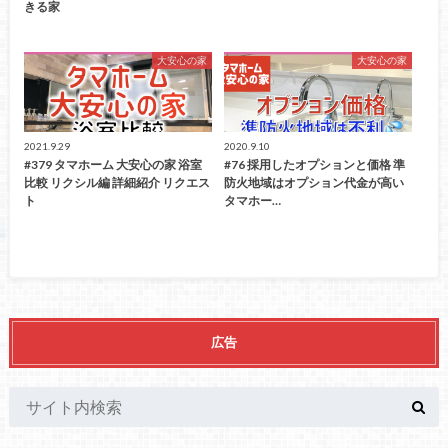
きる家
大安心の家
大安心の家
2021.9.29
2020.9.10
#379 タマホーム 大安心の家 浴室
#76 採用したオプションと価格 準
比較 リクシル編 詳細紹介 リクエス
防火地域はオプション代金が高い
ト
タマホー…
広告