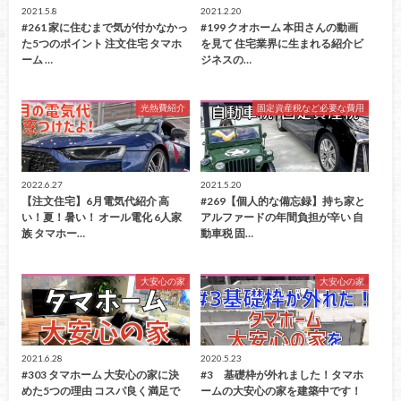
2021.5.8
2021.2.20
#261 家に住むまで気が付かなかっ
#199 クオホーム 本田さんの動画
た5つのポイント 注文住宅 タマホ
を見て 住宅業界に生まれる紹介ビ
ーム …
ジネスの…
光熱費紹介
固定資産税など必要な費用
2022.6.27
2021.5.20
【注文住宅】6月電気代紹介 高
#269【個人的な備忘録】持ち家と
い！夏！暑い！ オール電化 6人家
アルファードの年間負担が辛い 自
族 タマホー…
動車税 固…
大安心の家
大安心の家
2021.6.28
2020.5.23
#303 タマホーム 大安心の家に決
#3 基礎枠が外れました！タマホ
めた5つの理由 コスパ良く満足で
ームの大安心の家を建築中です！