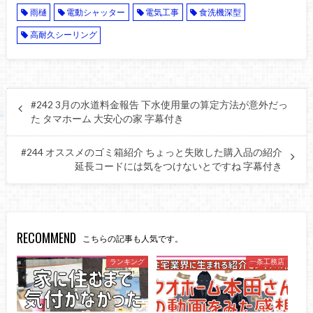
雨樋
電動シャッター
電気工事
食洗機深型
高耐久シーリング
#242 3月の水道料金報告 下水使用量の算定方法が意外だっ
た タマホーム 大安心の家 字幕付き
#244 オススメのゴミ箱紹介 ちょっと失敗した購入品の紹介
延長コードには気をつけないとですね 字幕付き
RECOMMEND
こちらの記事も人気です。
ランキング
一条工務店