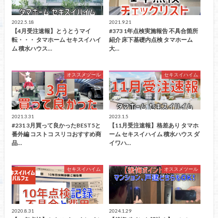
2022.5.18
2021.9.21
【4月受注速報】とうとうマイ
#373 1年点検実施報告 不具合箇所
転・・・ タマホーム セキスイハイ
紹介 床下基礎内点検 ​タマホーム
ム 積水ハウス…
大…
オススメツール
セキスイハイム
2021.3.31
2023.1.5
#231 3月買って良かったBEST5と
【11月受注速報】格差あり タマホ
番外編 コストコ スリコおすすめ商
ーム セキスイハイム 積水ハウス ダ
品…
イワハ…
セキスイハイム
オススメツール
2020.8.31
2024.1.29