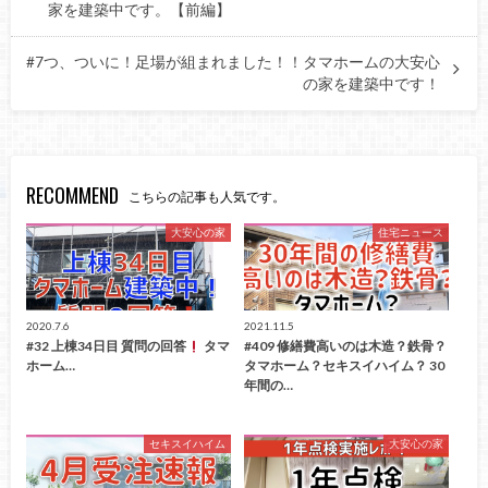
家を建築中です。【前編】
#7つ、ついに！足場が組まれました！！タマホームの大安心
の家を建築中です！
RECOMMEND
こちらの記事も人気です。
大安心の家
住宅ニュース
2020.7.6
2021.11.5
#32 上棟34日目 質問の回答
タマ
#409 修繕費高いのは木造？鉄骨？
ホーム…
タマホーム？セキスイハイム？ 30
年間の…
セキスイハイム
大安心の家