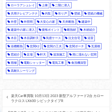
ローラアシュレイ
上棟
二階に潜入
共用テレビアンテナ
内覧
吊り戸
壁紙
壁紙の機械
外壁
外照明
大安心の家
天井断熱
建築中
建築中の家に潜入
後悔ポイント
断熱材
木材紹介
木目
木目調軒天
気密ケース
注文住宅
浴室
浴槽断熱
玄関K2
玄関の工夫
玄関ポーチ
瓦屋根
窓紹介
足場
軒天
追加施工
雨に濡れない玄関
雨樋
電動シャッター
電気工事
食洗機深型
高耐久シーリング
楽天Car車買取 10月13日 2023 新型アルファード2台 カロー
ラクロス LX600 シビックタイプR