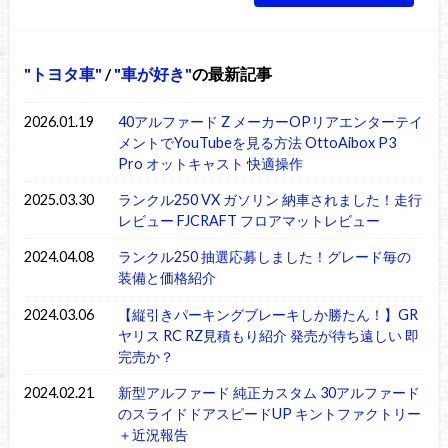
トヨタ車
/
車が好き
の最新記事
2026.01.19
40アルファード Z メーカーOPリアエンターテイ
メントでYouTubeを見る方法 OttoAibox P3
Pro オットキャスト 快適操作
2025.03.30
ランクル250 VX ガソリン 納車されました！走行
レビュー FJCRAFT フロアマットレビュー
2024.04.08
ランクル250 抽選応募しました！グレード毎の
装備と価格紹介
2024.03.06
【縦引きパーキングブレーキしか勝たん！】GR
ヤリス RC RZ見積もり紹介 発売が待ち遠しい 即
完売か？
2024.02.21
新型アルファード 純正カスタム 30アルファード
のスライドドアスピードUP キントファクトリー
＋近況報告