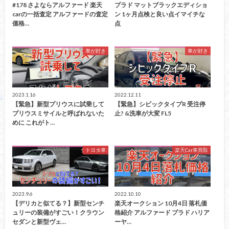
#178 さよならアルファード 楽天
プラド マットブラックエディショ
carの一括査定 アルファードの査定
ン 1ヶ月点検と良い点イマイチな
価格…
点
車が好き
車が好き
2023.1.16
2022.12.11
【緊急】新型プリウスに試乗して
【緊急】シビックタイプR 受注停
プリウスミサイルと呼ばれないた
止? &洗車が大変 FL5
めに これがト…
トヨタ車
楽天Car車買取
2023.9.6
2022.10.10
【デリカと似てる？】新型センチ
楽天オークション 10月4日 落札価
ュリーの装備がすごい！クラウン
格紹介 アルファード プラド ハリア
セダンと新型ヴェ…
ーヤ…