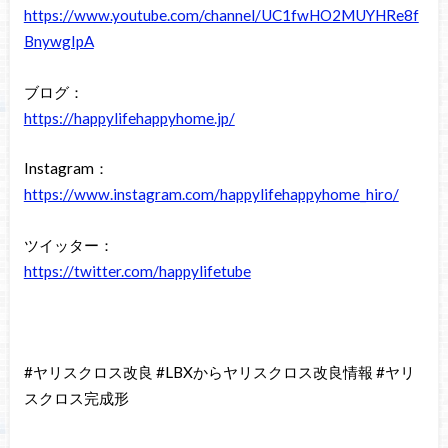
https://www.youtube.com/channel/UC1fwHO2MUYHRe8f
BnywgIpA
ブログ：
https://happylifehappyhome.jp/
Instagram：
https://www.instagram.com/happylifehappyhome_hiro/
ツイッター：
https://twitter.com/happylifetube
#ヤリスクロス改良 #LBXからヤリスクロス改良情報 #ヤリ
スクロス完成形