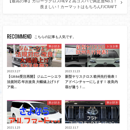
【最高の車】カローラクロスHEV Z 高コスパで満足度No.1！
羨ましい！カーマットはもちろんFJCRAFT
RECOMMEND
こちらの記事も人気です。
車が好き
トヨタ車
2023.3.27
2023.11.23
【GR86受注再開】ジムニーシエラ
新型ヤリスクロス 欧州先行発表！
法規対応 年次改良 大幅値上げ 5ド
アドベンチャーにします！ 改良内
ア発…
容が違う！…
車が好き
車が好き
2021.1.25
2022.11.7