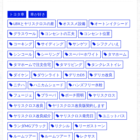
トヨタ車
車が好き
LBXとヤリスクロスの差
オススメ設備
オートンイクシード
グラスウール
コンセントの工夫
コンセント位置
コーキング
サイディング
サンゲツ
シフクノいえ
シンコール
シーリング
スーパーホワイト
タマホーム
タマホームで注文住宅
タマリビング
タンクレストイレ
ダイケン
ダウンライト
デリカD5
デリカ改良
ニチハ
ハニカムシェード
ハンズフリー水栓
フュージェ
ブラーバ
ポーチ照明
ヤリスクロス
ヤリスクロス改良
ヤリスクロス改良版契約します
ヤリスクロス改良紹介
ヤリスクロス発売日
ユニットバス
ランダMGブラック
リクシル
リーガストーン
ルームツアー
ルームツアー？
レクサス