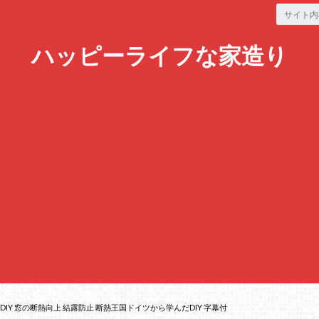
ハッピーライフな家造り
DIY 窓の断熱向上 結露防止 断熱王国ドイツから学んだDIY 字幕付