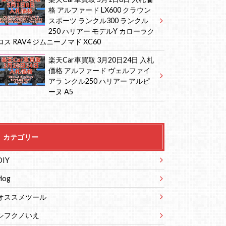
格 アルファード LX600 クラウン
スポーツ ランクル300 ランクル
250 ハリアー モデルY カローラク
ロス RAV4 ジムニーノマド XC60
楽天Car車買取 3月20日24日 入札
価格 アルファード ヴェルファイ
アラ ンクル250 ハリアー アルピ
ーヌ A5
カテゴリー
DIY
vlog
オススメツール
シフクノいえ