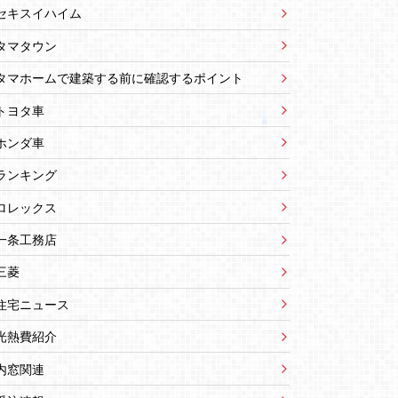
セキスイハイム
タマタウン
タマホームで建築する前に確認するポイント
トヨタ車
ホンダ車
ランキング
ロレックス
一条工務店
三菱
住宅ニュース
光熱費紹介
内窓関連