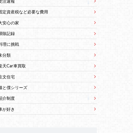
受注速報
固定資産税など必要な費用
大安心の家
掃除記録
料理に挑戦
未分類
楽天Car車買取
注文住宅
猫と僕シリーズ
紹介制度
車が好き