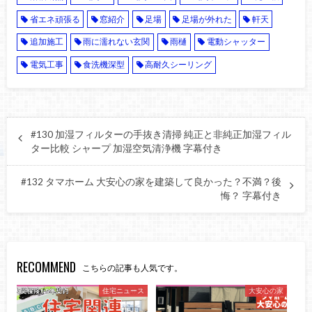
省エネ頑張る
窓紹介
足場
足場が外れた
軒天
追加施工
雨に濡れない玄関
雨樋
電動シャッター
電気工事
食洗機深型
高耐久シーリング
#130 加湿フィルターの手抜き清掃 純正と非純正加湿フィル
ター比較 シャープ 加湿空気清浄機 字幕付き
#132 タマホーム 大安心の家を建築して良かった？不満？後
悔？ 字幕付き
RECOMMEND
こちらの記事も人気です。
住宅ニュース
大安心の家