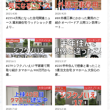
2021.4.30
2020.9.25
#255 4月気になった住宅関連ニュ
#89 外構工事にかかった費用のご
ース 週末婚住宅 ウッドショック 壁
紹介 オーバードア 土間コン 防草シ
より…
ート …
シフクノいえ
ランキング
2021.6.1
2021.3.17
#279 シフクノいえ17 平家建て間
#220 半年住んで想像と違ったこと
取り紹介 タマホーム 900万円から
5選 注文住宅 タマホーム 大安心の
建…
家…
大安心の家
シフクノいえ
2020.7.12
2021.2.16