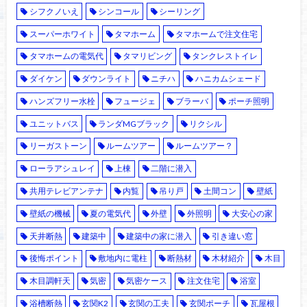
シフクノいえ
シンコール
シーリング
スーパーホワイト
タマホーム
タマホームで注文住宅
タマホームの電気代
タマリビング
タンクレストイレ
ダイケン
ダウンライト
ニチハ
ハニカムシェード
ハンズフリー水栓
フュージェ
ブラーバ
ポーチ照明
ユニットバス
ランダMGブラック
リクシル
リーガストーン
ルームツアー
ルームツアー？
ローラアシュレイ
上棟
二階に潜入
共用テレビアンテナ
内覧
吊り戸
土間コン
壁紙
壁紙の機械
夏の電気代
外壁
外照明
大安心の家
天井断熱
建築中
建築中の家に潜入
引き違い窓
後悔ポイント
敷地内に電柱
断熱材
木材紹介
木目
木目調軒天
気密
気密ケース
注文住宅
浴室
浴槽断熱
玄関K2
玄関の工夫
玄関ポーチ
瓦屋根