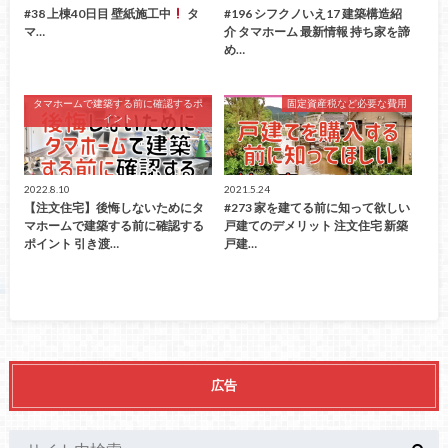
#38 上棟40日目 壁紙施工中
タ
#196 シフクノいえ17 建築構造紹
マ…
介 タマホーム 最新情報 持ち家を諦
め…
タマホームで建築する前に確認するポ
固定資産税など必要な費用
イント
2022.8.10
2021.5.24
【注文住宅】後悔しないためにタ
#273 家を建てる前に知って欲しい
マホームで建築する前に確認する
戸建てのデメリット 注文住宅 新築
ポイント 引き渡…
戸建…
広告