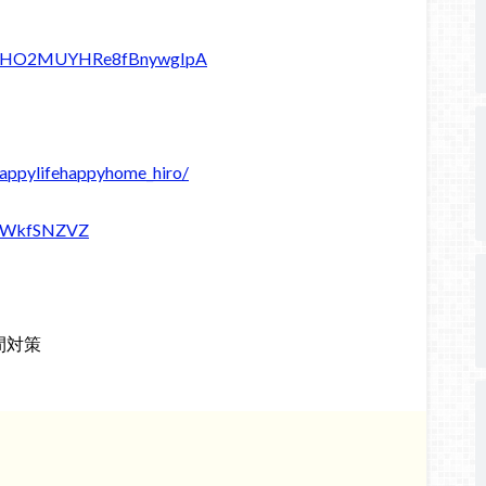
C1fwHO2MUYHRe8fBnywgIpA
appylifehappyhome_hiro/
xG9WkfSNZVZ
間対策