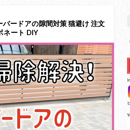
オーバードアの隙間対策 猫避け 注文
ネート DIY
I
Y