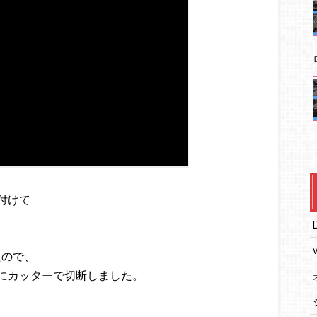
付けて
たので、
間隔にカッターで切断しました。