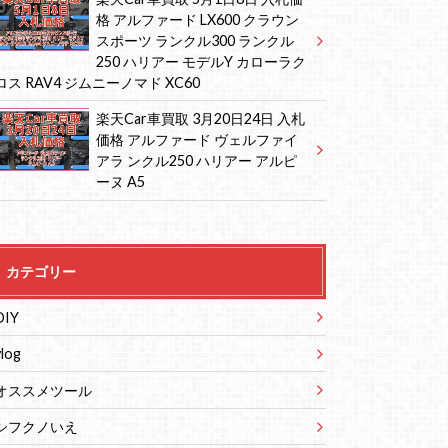
格 アルファード LX600 クラウン
スポーツ ランクル300 ランクル
250 ハリアー モデルY カローラク
ロス RAV4 ジムニーノマド XC60
楽天Car車買取 3月20日24日 入札
価格 アルファード ヴェルファイ
アラ ンクル250 ハリアー アルピ
ーヌ A5
カテゴリー
DIY
vlog
オススメツール
シフクノいえ