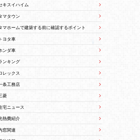
セキスイハイム
タマタウン
タマホームで建築する前に確認するポイント
トヨタ車
ホンダ車
ランキング
ロレックス
一条工務店
三菱
住宅ニュース
光熱費紹介
内窓関連