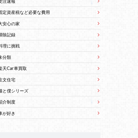
受注速報
固定資産税など必要な費用
大安心の家
掃除記録
料理に挑戦
未分類
楽天Car車買取
注文住宅
猫と僕シリーズ
紹介制度
車が好き