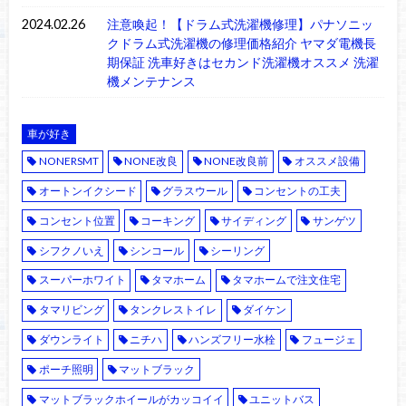
2024.02.26
注意喚起！【ドラム式洗濯機修理】パナソニッ
クドラム式洗濯機の修理価格紹介 ヤマダ電機長
期保証 洗車好きはセカンド洗濯機オススメ 洗濯
機メンテナンス
車が好き
NONERSMT
NONE改良
NONE改良前
オススメ設備
オートンイクシード
グラスウール
コンセントの工夫
コンセント位置
コーキング
サイディング
サンゲツ
シフクノいえ
シンコール
シーリング
スーパーホワイト
タマホーム
タマホームで注文住宅
タマリビング
タンクレストイレ
ダイケン
ダウンライト
ニチハ
ハンズフリー水栓
フュージェ
ポーチ照明
マットブラック
マットブラックホイールがカッコイイ
ユニットバス