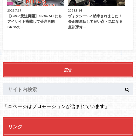
2023.7.19
2023.8.14
【GR86受注再開】GR86 MTにも
ヴォクシーS-Z 納車されました！
アイサイト搭載して受注再開
長距離運転して良い点・気になる
GR86の…
点 試乗キ…
広告
「本ページはプロモーションが含まれています」
リンク