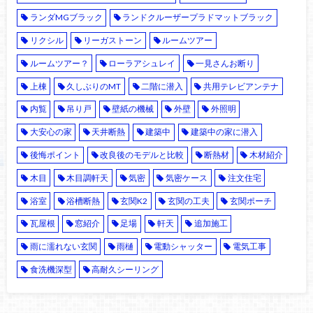
ランダMGブラック
ランドクルーザープラドマットブラック
リクシル
リーガストーン
ルームツアー
ルームツアー？
ローラアシュレイ
一見さんお断り
上棟
久しぶりのMT
二階に潜入
共用テレビアンテナ
内覧
吊り戸
壁紙の機械
外壁
外照明
大安心の家
天井断熱
建築中
建築中の家に潜入
後悔ポイント
改良後のモデルと比較
断熱材
木材紹介
木目
木目調軒天
気密
気密ケース
注文住宅
浴室
浴槽断熱
玄関K2
玄関の工夫
玄関ポーチ
瓦屋根
窓紹介
足場
軒天
追加施工
雨に濡れない玄関
雨樋
電動シャッター
電気工事
食洗機深型
高耐久シーリング