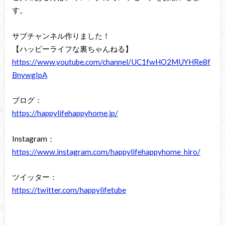
す。
サブチャンネル作りました！
【ハッピーライフな裏ちゃんねる】
https://www.youtube.com/channel/UC1fwHO2MUYHRe8f
BnywgIpA
ブログ：
https://happylifehappyhome.jp/
Instagram：
https://www.instagram.com/happylifehappyhome_hiro/
ツイッター：
https://twitter.com/happylifetube