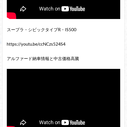
スープラ・シビックタイプR・IS500
https://youtu.be/ccNCzs524S4
アルファード納車情報と中古価格高騰