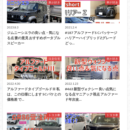
車が好き
車が好き
2023.8.3
2021.2.4
ジムニーシエラの良い点・気にな
#187 アルファードS Cパッケージ
る点 妻の意見 おすすめポータブル
ハリアーハイブリッドZグレード
スピーカー
どっ…
注文住宅
車が好き
2022.4.30
2022.1.23
アルファードタイプゴールドⅢ 私
#463 新型ヴォクシー 良い点気に
は、この仕様にします SCパケとの
なる点マニアック視点 アルファー
価格差 で…
ド年次改…
トヨタ車
トヨタ車