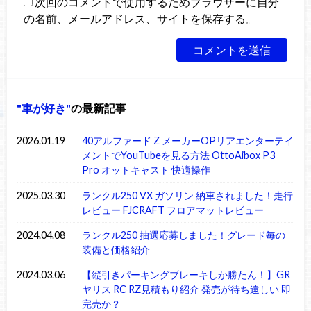
次回のコメントで使用するためブラウザーに自分
の名前、メールアドレス、サイトを保存する。
車が好き
の最新記事
2026.01.19
40アルファード Z メーカーOPリアエンターテイ
メントでYouTubeを見る方法 OttoAibox P3
Pro オットキャスト 快適操作
2025.03.30
ランクル250 VX ガソリン 納車されました！走行
レビュー FJCRAFT フロアマットレビュー
2024.04.08
ランクル250 抽選応募しました！グレード毎の
装備と価格紹介
2024.03.06
【縦引きパーキングブレーキしか勝たん！】GR
ヤリス RC RZ見積もり紹介 発売が待ち遠しい 即
完売か？