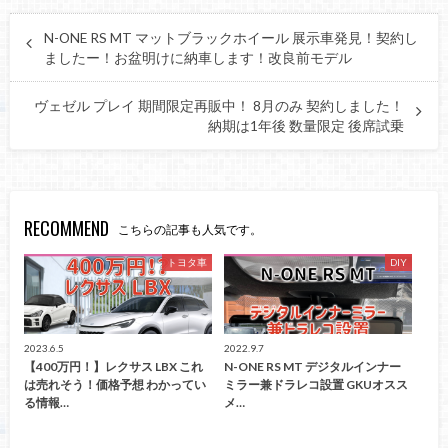
N-ONE RS MT マットブラックホイール 展示車発見！契約し
ましたー！お盆明けに納車します！改良前モデル
ヴェゼル プレイ 期間限定再販中！ 8月のみ 契約しました！
納期は1年後 数量限定 後席試乗
RECOMMEND
こちらの記事も人気です。
トヨタ車
DIY
2023.6.5
2022.9.7
【400万円！】レクサス LBX これ
N-ONE RS MT デジタルインナー
は売れそう！価格予想 わかってい
ミラー兼ドラレコ設置 GKUオスス
る情報…
メ…