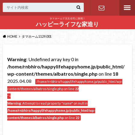
タマホームで注文住宅に挑戦！
問い合わせ
ハッピーライフな家造り
HOME
タマホーム1129.001
Warning
: Undefined array key 0 in
/home/rnbhiro/happylifehappyhome.jp/public_html/
wp-content/themes/albatros/single.php
on line
18
2025.04.08
/home/rnbhiro/happylifehappyhome.jp/public_html/wp-
content/themes/albatros/single.php on line
22
">
Warning
: Attempt to read property "name" on null in
/home/rnbhiro/happylifehappyhome.jp/public_html/wp-
content/themes/albatros/single.php
on line
22