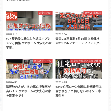
大安心の家
楽天Car車買取
2020.9.10
2023.6.16
#77 契約後に発生した追加オプシ
楽天Car車買取 6月16日 入札価格
ョンと価格 タマホーム 大安心の家
2023 アルファード ディフェンダ…
字幕…
オススメツール
固定資産税など必要な費用
2020.6.30
2021.4.23
温暖地の方が、冬の死亡増加率が
#249 住宅ローン減税に外構費用は
高い！？ タマホームの大安心の家
含まれない？ 損しないポイント 字
を建築中です
幕付き