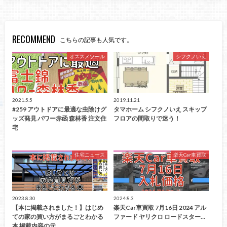
RECOMMEND
こちらの記事も人気です。
オススメツール
シフクノいえ
2021.5.5
2019.11.21
#259 アウトドアに最適な虫除けグ
タマホーム シフクノいえ スキップ
ッズ発見 パワー赤函 森林香 注文住
フロアの間取りで迷う！
宅
住宅ニュース
楽天Car車買取
2023.8.30
2024.8.3
【本に掲載されました！】はじめ
楽天Car車買取 7月16日 2024 アル
ての家の買い方がまるごとわかる
ファード ヤリクロ ロードスター…
本 掲載内容の元…