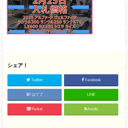
シェア！
Twitter
Facebook
はてブ
LINE
Pocket
feedly