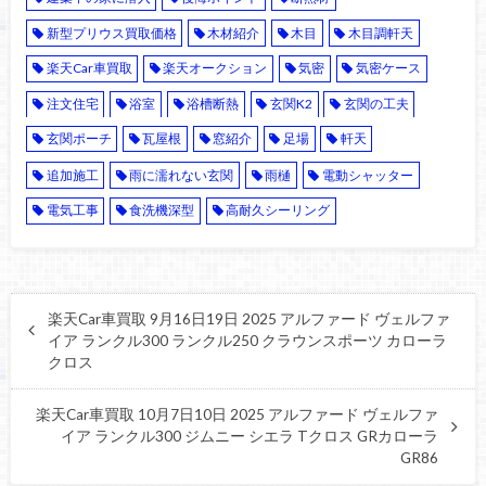
新型プリウス買取価格
木材紹介
木目
木目調軒天
楽天Car車買取
楽天オークション
気密
気密ケース
注文住宅
浴室
浴槽断熱
玄関K2
玄関の工夫
玄関ポーチ
瓦屋根
窓紹介
足場
軒天
追加施工
雨に濡れない玄関
雨樋
電動シャッター
電気工事
食洗機深型
高耐久シーリング
楽天Car車買取 9月16日19日 2025 アルファード ヴェルファ
イア ランクル300 ランクル250 クラウンスポーツ カローラ
クロス
楽天Car車買取 10月7日10日 2025 アルファード ヴェルファ
イア ランクル300 ジムニー シエラ Tクロス GRカローラ
GR86