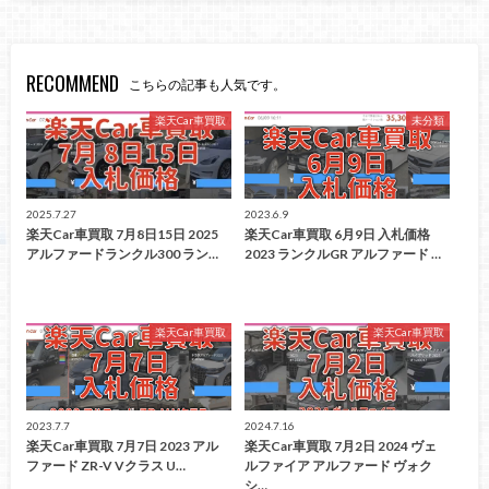
RECOMMEND
こちらの記事も人気です。
楽天Car車買取
未分類
2025.7.27
2023.6.9
楽天Car車買取 7月8日15日 2025
楽天Car車買取 6月9日 入札価格
アルファードランクル300 ラン…
2023 ランクルGR アルファード …
楽天Car車買取
楽天Car車買取
2023.7.7
2024.7.16
楽天Car車買取 7月7日 2023 アル
楽天Car車買取 7月2日 2024 ヴェ
ファード ZR-V Vクラス U…
ルファイア アルファード ヴォク
シ…