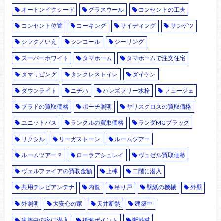
オートンイクシード
グラスウール
コンセントの工夫
コンセント位置
コーキング
サイディング
サンゲツ
シフクノいえ
シンコール
シーリング
スーパーホワイト
タマホーム
タマホームで注文住宅
タマリビング
タンクレストイレ
ダイケン
ダウンライト
ニチハ
ハンズフリー水栓
フュージェ
プラドの買取価格
ポーチ照明
ヤリスクロスの買取価格
ユニットバス
ランクルの買取価格
ランダMGブラック
リクシル
リーガストーン
ルームツアー
ルームツアー？
ローラアシュレイ
ヴェゼル買取価格
ヴェルファイアの買取金額
上棟
二階に潜入
共用テレビアンテナ
内覧
吊り戸
壁紙の機械
外壁
外照明
大安心の家
天井断熱
建築中
建築中の家に潜入
後悔ポイント
断熱材