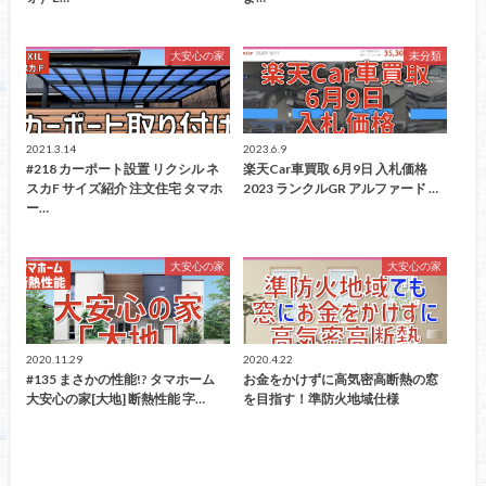
大安心の家
未分類
2021.3.14
2023.6.9
#218 カーポート設置 リクシル ネ
楽天Car車買取 6月9日 入札価格
スカF サイズ紹介 注文住宅 タマホ
2023 ランクルGR アルファード …
ー…
大安心の家
大安心の家
2020.11.29
2020.4.22
#135 まさかの性能!? タマホーム
お金をかけずに高気密高断熱の窓
大安心の家[大地] 断熱性能 字…
を目指す！準防火地域仕様