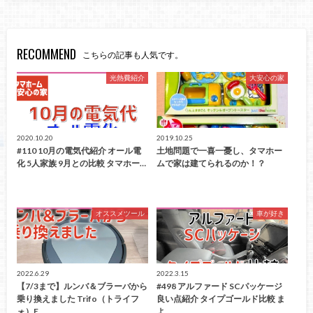
RECOMMEND
こちらの記事も人気です。
光熱費紹介
大安心の家
2020.10.20
2019.10.25
#110 10月の電気代紹介 オール電
土地問題で一喜一憂し、タマホー
化 5人家族 9月との比較 タマホー…
ムで家は建てられるのか！？
オススメツール
車が好き
2022.6.29
2022.3.15
【7/3まで】ルンバ＆ブラーバから
#498 アルファード SCパッケージ
乗り換えました Trifo（トライフ
良い点紹介 タイプゴールド比較 ま
ォ）E…
よ…