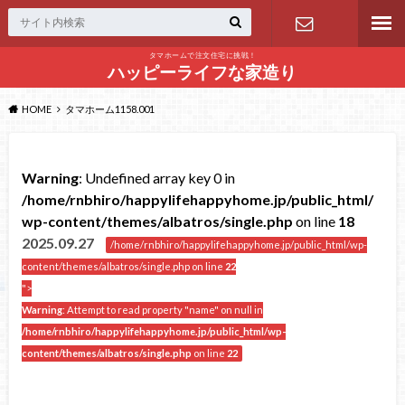
タマホームで注文住宅に挑戦！
問い合わせ
ハッピーライフな家造り
HOME
タマホーム1158.001
Warning
: Undefined array key 0 in
/home/rnbhiro/happylifehappyhome.jp/public_html/
wp-content/themes/albatros/single.php
on line
18
2025.09.27
/home/rnbhiro/happylifehappyhome.jp/public_html/wp-
content/themes/albatros/single.php on line
22
">
Warning
: Attempt to read property "name" on null in
/home/rnbhiro/happylifehappyhome.jp/public_html/wp-
content/themes/albatros/single.php
on line
22