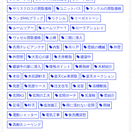
ヤリスクロスの買取価格
ユニットバス
ランクルの買取価格
ランダMGブラック
リクシル
リーガストーン
ルームツアー
ルームツアー？
ローラアシュレイ
ヴェゼル買取価格
上棟
二階に潜入
共用テレビアンテナ
内覧
吊り戸
壁紙の機械
外壁
外照明
大安心の家
天井断熱
建築中
建築中の家に潜入
後悔ポイント
断熱材
木材紹介
木目
木目調軒天
楽天Car車買取
楽天オークション
気密
気密ケース
注文住宅
浴室
浴槽断熱
玄関K2
玄関の工夫
玄関ポーチ
瓦屋根
窓紹介
足場
軒天
追加施工
雨に濡れない玄関
雨樋
電動シャッター
電気工事
食洗機深型
高耐久シーリング