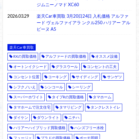
ジムニーノマド XC60
2026.03.29
楽天Car車買取 3月20日24日 入札価格 アルファ
ード ヴェルファイアラ ンクル250 ハリアー アル
ピーヌ A5
楽天Car車買取
RXの買取価格
アルファードの買取価格
オススメ設備
オートンイクシード
グラスウール
コンセントの工夫
コンセント位置
コーキング
サイディング
サンゲツ
シフクノいえ
シンコール
シーリング
スーパーホワイト
タイプRの買取価格
タマホーム
タマホームで注文住宅
タマリビング
タンクレストイレ
ダイケン
ダウンライト
ニチハ
ハリアーハイブリッド買取価格
ハンズフリー水栓
フュージェ
プラドの買取価格
ポーチ照明