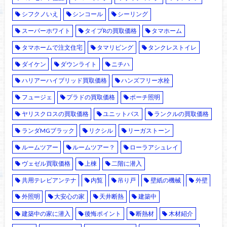
シフクノいえ
シンコール
シーリング
スーパーホワイト
タイプRの買取価格
タマホーム
タマホームで注文住宅
タマリビング
タンクレストイレ
ダイケン
ダウンライト
ニチハ
ハリアーハイブリッド買取価格
ハンズフリー水栓
フュージェ
プラドの買取価格
ポーチ照明
ヤリスクロスの買取価格
ユニットバス
ランクルの買取価格
ランダMGブラック
リクシル
リーガストーン
ルームツアー
ルームツアー？
ローラアシュレイ
ヴェゼル買取価格
上棟
二階に潜入
共用テレビアンテナ
内覧
吊り戸
壁紙の機械
外壁
外照明
大安心の家
天井断熱
建築中
建築中の家に潜入
後悔ポイント
断熱材
木材紹介