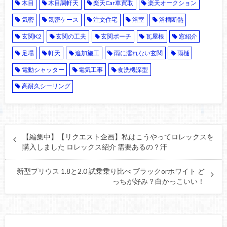
木目
木目調軒天
楽天Car車買取
楽天オークション
気密
気密ケース
注文住宅
浴室
浴槽断熱
玄関K2
玄関の工夫
玄関ポーチ
瓦屋根
窓紹介
足場
軒天
追加施工
雨に濡れない玄関
雨樋
電動シャッター
電気工事
食洗機深型
高耐久シーリング
【編集中】【リクエスト企画】私はこうやってロレックスを
購入しました ロレックス紹介 需要あるの？汗
新型プリウス 1.8と2.0 試乗乗り比べ ブラックorホワイト ど
っちが好み？白かっこいい！