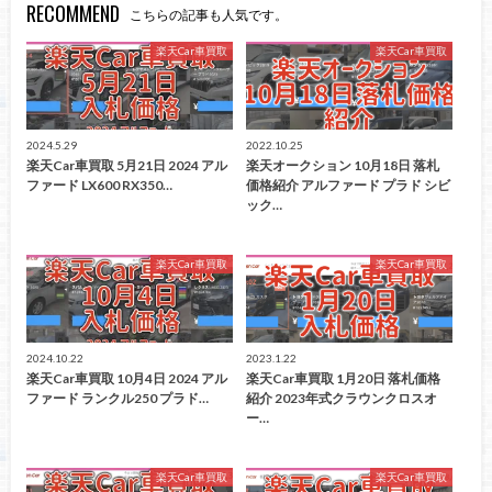
RECOMMEND
こちらの記事も人気です。
楽天Car車買取
楽天Car車買取
2024.5.29
2022.10.25
楽天Car車買取 5月21日 2024 アル
楽天オークション 10月18日 落札
ファード LX600 RX350…
価格紹介 アルファード プラド シビ
ック…
楽天Car車買取
楽天Car車買取
2024.10.22
2023.1.22
楽天Car車買取 10月4日 2024 アル
楽天Car車買取 1月20日 落札価格
ファード ランクル250 プラド…
紹介 2023年式クラウンクロスオ
ー…
楽天Car車買取
楽天Car車買取