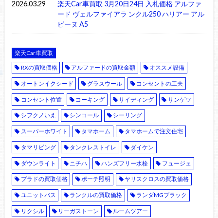
2026.03.29
楽天Car車買取 3月20日24日 入札価格 アルファ
ード ヴェルファイアラ ンクル250 ハリアー アル
ピーヌ A5
楽天Car車買取
RXの買取価格
アルファードの買取金額
オススメ設備
オートンイクシード
グラスウール
コンセントの工夫
コンセント位置
コーキング
サイディング
サンゲツ
シフクノいえ
シンコール
シーリング
スーパーホワイト
タマホーム
タマホームで注文住宅
タマリビング
タンクレストイレ
ダイケン
ダウンライト
ニチハ
ハンズフリー水栓
フュージェ
プラドの買取価格
ポーチ照明
ヤリスクロスの買取価格
ユニットバス
ランクルの買取価格
ランダMGブラック
リクシル
リーガストーン
ルームツアー