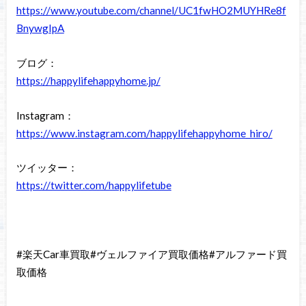
https://www.youtube.com/channel/UC1fwHO2MUYHRe8f
BnywgIpA
ブログ：
https://happylifehappyhome.jp/
Instagram：
https://www.instagram.com/happylifehappyhome_hiro/
ツイッター：
https://twitter.com/happylifetube
#楽天Car車買取#ヴェルファイア買取価格#アルファード買
取価格