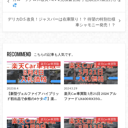
デリカD:5 改良！ジャスパーは在庫限り！？ 待望の特別仕様
車シャモニー発売！？
RECOMMEND
こちらの記事も人気です。
楽天Car車買取
楽天Car車買取
2023.8.4
2024.5.29
【新型ヴェルファイア ハイブリッ
楽天Car車買取 5月21日 2024 アル
ド初出品で余裕の4ケタ
】楽…
ファード LX600 RX350…
楽天Car車買取
楽天Car車買取