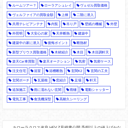
ルームツアー？
ローラアシュレイ
ヴェゼル買取価格
ヴェルファイアの買取金額
上棟
二階に潜入
共用テレビアンテナ
内覧
吊り戸
壁紙の機械
外壁
外照明
大安心の家
天井断熱
建築中
建築中の家に潜入
後悔ポイント
断熱材
新型プリウス買取価格
木材紹介
木目
木目調軒天
楽天Car車買取
楽天オークション
気密
気密ケース
注文住宅
浴室
浴槽断熱
玄関K2
玄関の工夫
玄関ポーチ
瓦屋根
窓紹介
足場
軒天
追加施工
雨に濡れない玄関
雨樋
電動シャッター
電気工事
食洗機深型
高耐久シーリング
カローラクロス改良 HEV Z見積書公開 予想以上の値上げかな