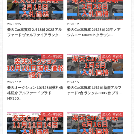
2025.3.25
2023.3.2
楽天Car車買取 2月18日 2025 アル
楽天Car車買取 2月28日 23年ノア
ファード ヴェルファイア ランク…
ジムニー NX350h クラウン…
楽天Car車買取
楽天Car車買取
2022.11.2
2024.1.5
楽天オークション 10月28日落札価
楽天Car車買取 1月5日 新型アルフ
格紹介 アルファード プラド
ァード2台 ランクル300 2台 プリ…
NX350…
楽天Car車買取
楽天Car車買取