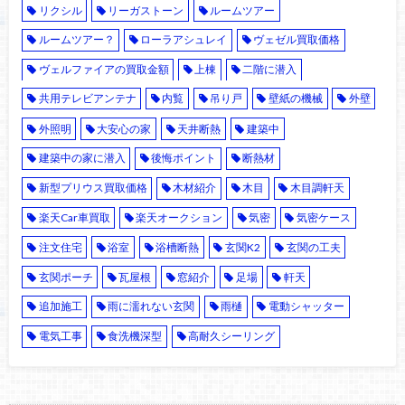
リクシル
リーガストーン
ルームツアー
ルームツアー？
ローラアシュレイ
ヴェゼル買取価格
ヴェルファイアの買取金額
上棟
二階に潜入
共用テレビアンテナ
内覧
吊り戸
壁紙の機械
外壁
外照明
大安心の家
天井断熱
建築中
建築中の家に潜入
後悔ポイント
断熱材
新型プリウス買取価格
木材紹介
木目
木目調軒天
楽天Car車買取
楽天オークション
気密
気密ケース
注文住宅
浴室
浴槽断熱
玄関K2
玄関の工夫
玄関ポーチ
瓦屋根
窓紹介
足場
軒天
追加施工
雨に濡れない玄関
雨樋
電動シャッター
電気工事
食洗機深型
高耐久シーリング