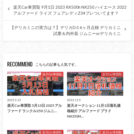
楽天Car車買取 9月1日 2023 RX500h NX250 ハイエース 2022
アルファード ライズ フェアレディZ34プレついてます？
【デリカミニの実力は？】デリカD:5 6ヶ月点検 デリカミニ
試乗＆内外装 ジムニーorデリカミニ
RECOMMEND
こちらの記事も人気です。
楽天Car車買取
楽天Car車買取
2025.5.13
2022.11.5
楽天Car車買取 5月13日 2025 アル
楽天オークション 11月1日落札価
ファード ランクル250 ジムニ…
格紹介 アルファード プラド
NX350H…
楽天Car車買取
楽天Car車買取