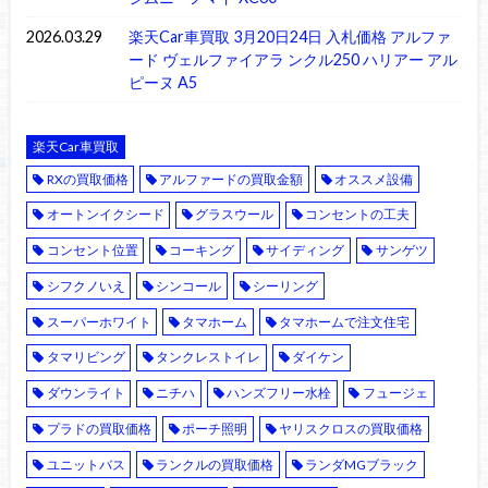
2026.03.29
楽天Car車買取 3月20日24日 入札価格 アルファ
ード ヴェルファイアラ ンクル250 ハリアー アル
ピーヌ A5
楽天Car車買取
RXの買取価格
アルファードの買取金額
オススメ設備
オートンイクシード
グラスウール
コンセントの工夫
コンセント位置
コーキング
サイディング
サンゲツ
シフクノいえ
シンコール
シーリング
スーパーホワイト
タマホーム
タマホームで注文住宅
タマリビング
タンクレストイレ
ダイケン
ダウンライト
ニチハ
ハンズフリー水栓
フュージェ
プラドの買取価格
ポーチ照明
ヤリスクロスの買取価格
ユニットバス
ランクルの買取価格
ランダMGブラック