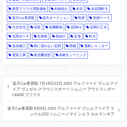
新型プリウス買取価格
木材紹介
木目
木目調軒天
楽天Car車買取
楽天オークション
気密
気密ケース
注文住宅
浴室
浴槽断熱
玄関K2
玄関の工夫
玄関ポーチ
瓦屋根
窓紹介
足場
軒天
追加施工
雨に濡れない玄関
雨樋
電動シャッター
電気工事
食洗機深型
高耐久シーリング
楽天Car車買取 7月18日22日 2025 アルファード ヴェルファ
イア ヴェゼル クラウンスポーツ ジムニー アウトランダー
LX600 プリウス
楽天Car車買取 8月8日 2025 アルファード ヴェルファイア ラ
ンクル250 ジムニーノマド シエラ カルマンギア