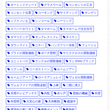
オートンイクシード
グラスウール
コンセントの工夫
コンセント位置
コーキング
サイディング
サンゲツ
シフクノいえ
シンコール
シーリング
スーパーホワイト
タマホーム
タマホームで注文住宅
タマリビング
タンクレストイレ
ダイケン
ダウンライト
ニチハ
ハンズフリー水栓
フュージェ
プラドの買取価格
ポーチ照明
ヤリスクロスの買取価格
ユニットバス
ランクルの買取価格
ランダMGブラック
リクシル
リーガストーン
ルームツアー
ルームツアー？
ローラアシュレイ
ヴェゼル買取価格
ヴェルファイアの買取金額
上棟
二階に潜入
共用テレビアンテナ
内覧
吊り戸
壁紙の機械
外壁
外照明
大安心の家
天井断熱
建築中
建築中の家に潜入
後悔ポイント
断熱材