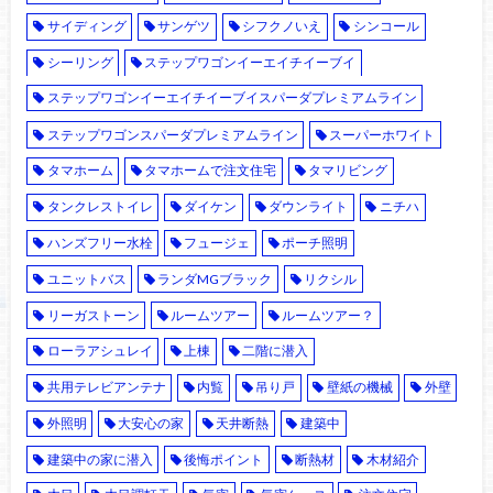
サイディング
サンゲツ
シフクノいえ
シンコール
シーリング
ステップワゴンイーエイチイーブイ
ステップワゴンイーエイチイーブイスパーダプレミアムライン
ステップワゴンスパーダプレミアムライン
スーパーホワイト
タマホーム
タマホームで注文住宅
タマリビング
タンクレストイレ
ダイケン
ダウンライト
ニチハ
ハンズフリー水栓
フュージェ
ポーチ照明
ユニットバス
ランダMGブラック
リクシル
リーガストーン
ルームツアー
ルームツアー？
ローラアシュレイ
上棟
二階に潜入
共用テレビアンテナ
内覧
吊り戸
壁紙の機械
外壁
外照明
大安心の家
天井断熱
建築中
建築中の家に潜入
後悔ポイント
断熱材
木材紹介