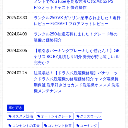
メントでYouTubeを見る方法 OttoAibox P3
Pro オットキャスト 快適操作
2025.03.30
ランクル250 VX ガソリン 納車されました！走行
レビュー FJCRAFT フロアマットレビュー
2024.04.08
ランクル250 抽選応募しました！グレード毎の
装備と価格紹介
2024.03.06
【縦引きパーキングブレーキしか勝たん！】GR
ヤリス RC RZ見積もり紹介 発売が待ち遠しい 即
完売か？
2024.02.26
注意喚起！【ドラム式洗濯機修理】パナソニッ
クドラム式洗濯機の修理価格紹介 ヤマダ電機長
期保証 洗車好きはセカンド洗濯機オススメ 洗濯
機メンテナンス
車が好き
オススメ設備
オートンイクシード
グラスウール
コンセントの工夫
コンセント位置
コーキング