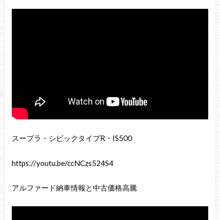
スープラ・シビックタイプR・IS500
https://youtu.be/ccNCzs524S4
アルファード納車情報と中古価格高騰