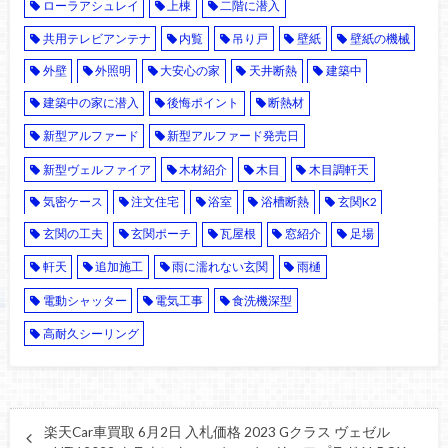
ローラアシュレイ
上棟
二階に潜入
共用テレビアンテナ
内覧
吊り戸
壁紙
壁紙の機械
外壁
外照明
大安心の家
天井断熱
建築中
建築中の家に潜入
後悔ポイント
断熱材
新型アルファード
新型アルファード発売日
新型ヴェルファイア
木材紹介
木目
木目調軒天
気密ケース
注文住宅
浴室
浴槽断熱
玄関K2
玄関の工夫
玄関ポーチ
瓦屋根
窓紹介
足場
軒天
追加施工
雨に濡れない玄関
雨樋
電動シャッター
電気工事
食洗機深型
高耐久シーリング
楽天Car車買取 6月2日 入札価格 2023 Gクラス ヴェゼル