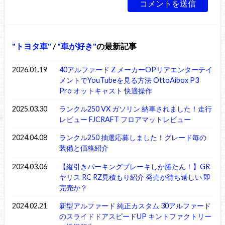
トヨタ車
/
車が好き
の最新記事
2026.01.19
40アルファード Z メーカーOPリアエンターテイ
メントでYouTubeを見る方法 OttoAibox P3
Pro オットキャスト 快適操作
2025.03.30
ランクル250 VX ガソリン 納車されました！走行
レビュー FJCRAFT フロアマットレビュー
2024.04.08
ランクル250 抽選応募しました！グレード毎の
装備と価格紹介
2024.03.06
【縦引きパーキングブレーキしか勝たん！】GR
ヤリス RC RZ見積もり紹介 発売が待ち遠しい 即
完売か？
2024.02.21
新型アルファード 純正カスタム 30アルファード
のスライドドアスピードUP キントファクトリー