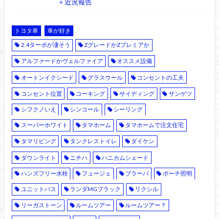
＋近況報告
トヨタ車
車が好き
2.4ターボが凄そう
ZグレードかZプレミアか
アルファードかヴェルファイア
オススメ設備
オートンイクシード
グラスウール
コンセントの工夫
コンセント位置
コーキング
サイディング
サンゲツ
シフクノいえ
シンコール
シーリング
スーパーホワイト
タマホーム
タマホームで注文住宅
タマリビング
タンクレストイレ
ダイケン
ダウンライト
ニチハ
ハニカムシェード
ハンズフリー水栓
フュージェ
ブラーバ
ポーチ照明
ユニットバス
ランダMGブラック
リクシル
リーガストーン
ルームツアー
ルームツアー？