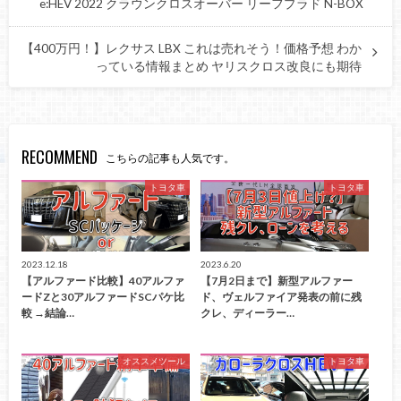
e:HEV 2022 クラウンクロスオーバー リーフプラド N-BOX
【400万円！】レクサス LBX これは売れそう！価格予想 わか
っている情報まとめ ヤリスクロス改良にも期待
RECOMMEND
こちらの記事も人気です。
トヨタ車
トヨタ車
2023.12.18
2023.6.20
【アルファード比較】40アルファ
【7月2日まで】新型アルファー
ードZと30アルファードSCパケ比
ド、ヴェルファイア発表の前に残
較 →結論…
クレ、ディーラー…
オススメツール
トヨタ車