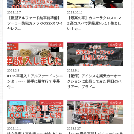
2023.12.7
2023.10.16
【新型アルファード納車前準備】
【最高の車】カローラクロスHEV
ソーラー防犯カメラ ‎OOSSXX ワイ
Z 高コスパで満足度No.1！羨まし
ヤレス…
い！カ…
車が好き
車が好き
2021.2.3
2022.9.1
#185 車購入！アルファード→シエ
【驚愕】アイシスを楽天カーオー
ンタ→○○○○ 勝手に親孝行？ 字幕
クションに出品してみた 同日のハ
付…
リアー、プラド…
オススメツール
車が好き
2022.11.1
2023.3.27
注文住宅＆車生活 QOLが向上した
【GR86受注再開】ジムニーシエラ