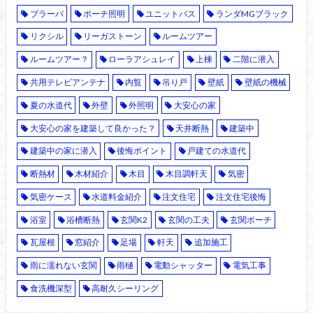
ブラーバ
ポーチ照明
ユニットバス
ランダMGブラック
リクシル
リーガストーン
ルームツアー
ルームツアー？
ローラアシュレイ
上棟
二階に潜入
共用テレビアンテナ
内覧
吊り戸
壁紙
壁紙の機械
夏の水道代
外壁
外照明
大安心の家
大安心の家を建築して良かった？
天井断熱
建築中
建築中の家に潜入
後悔ポイント
戸建ての水道代
断熱材
木材紹介
木目
木目調軒天
気密
気密ケース
水道料金紹介
注文住宅
注文住宅後悔
浴室
浴槽断熱
玄関K2
玄関の工夫
玄関ポーチ
瓦屋根
窓紹介
足場
軒天
追加施工
雨に濡れない玄関
雨樋
電動シャッター
電気工事
食洗機深型
高耐久シーリング