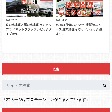
2022.7.28
2021.4.30
良い出来事と悪い出来事 ランクル
#255 4月気になった住宅関連ニュ
プラド マットブラック シビックタ
ース 週末婚住宅 ウッドショック 壁
イプRの…
より…
広告
「本ページはプロモーションが含まれています」