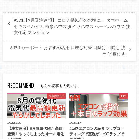
#391【9月受注速報】 コロナ禍以前の水準に！ タマホーム
セキスイハイム 積水ハウス ダイワハウス ヘーベルハウス 注
文住宅 マンション
#393 カーポート おすすめ活用 日差し対策 日除け 目隠し 洗
車 字幕付き
RECOMMEND
こちらの記事も人気です。
光熱費紹介
DIY
2022.8.30
2021.1.9
【注文住宅】8月電気代紹介 高値
#167 エアコンの紹介 ラップコー
更新！やってしまった オール電化
ティングで室温が＋5℃ ラップで