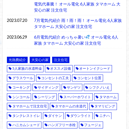
電気代暴騰！ オール電化 6人家族 タマホーム 大
安心の家 注文住宅
2023.07.20
7月電気代紹介 雨！雨！雨！ オール電化 6人家族
タマホーム 大安心の家 注文住宅
2023.06.29
6月電気代紹介 めっちゃ暑い
オール電化 6人
家族 タマホーム 大安心の家 注文住宅
光熱費紹介
大安心の家
注文住宅
5人家族の水道料金
オススメ設備
オートンイクシード
グラスウール
コンセントの工夫
コンセント位置
コーキング
サイディング
サンゲツ
シフクノいえ
シンコール
シーリング
スーパーホワイト
タマホーム
タマホームで注文住宅
タマホームの水道代
タマリビング
タンクレストイレ
ダイケン
ダウンライト
ニチハ
ハニカムシェード
ハンズフリー水栓
フュージェ