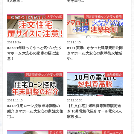
6人家族 …
冬を乗り…
大安心の家
固定資産税など必要な費用
2021.8.26
2021.1.15
#353 1年経ってやっと気づいた タ
#171 実際にかかった建築費用公開
マホーム 大安心の家 扉の幅に注
タマホーム 大安心の家 準防火地域
意！
や…
固定資産税など必要な費用
光熱費紹介
2021.11.10
2022.10.31
#413 住宅ローン控除 年末調整の
【注文住宅】燃料費等調節額高過
紹介 タマホーム 大安心の家 注文住
ぎ 10月電気代紹介 オール電化 6人
宅 …
家族 タ…
注文住宅
住宅ニュース