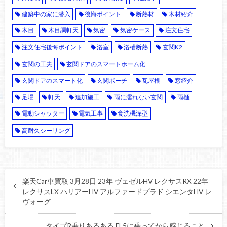
建築中の家に潜入
後悔ポイント
断熱材
木材紹介
木目
木目調軒天
気密
気密ケース
注文住宅
注文住宅後悔ポイント
浴室
浴槽断熱
玄関K2
玄関の工夫
玄関ドアのスマートホーム化
玄関ドアのスマート化
玄関ポーチ
瓦屋根
窓紹介
足場
軒天
追加施工
雨に濡れない玄関
雨樋
電動シャッター
電気工事
食洗機深型
高耐久シーリング
楽天Car車買取 3月28日 23年 ヴェゼルHV レクサスRX 22年
レクサスLX ハリアーHV アルファードプラド シエンタHV レ
ヴォーグ
タイプR乗りあるある FL5に乗ってから感じること