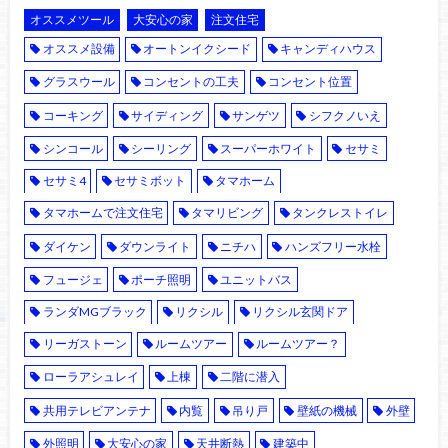
オススメツール
大安心の家
注文住宅
オススメ設備
オートンイクシード
キャンディハウス
グラスウール
コンセントの工夫
コンセント位置
コーキング
サイディング
サンゲツ
シフクノいえ
シンコール
シーリング
スーパーホワイト
セサミ
セサミ4
セサミボット
タマホーム
タマホームで注文住宅
タマリビング
タンクレストイレ
ダイケン
ダウンライト
ニチハ
ハンズフリー水栓
フュージェ
ポーチ照明
ユニットバス
ランダMGブラック
リクシル
リクシル玄関ドア
リーガストーン
ルームツアー
ルームツアー？
ローラアシュレイ
上棟
二階に潜入
共用テレビアンテナ
内覧
吊り戸
壁紙の機械
外壁
外照明
大安心の家
天井断熱
建築中