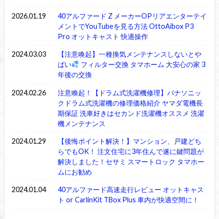
2026.01.19
40アルファード Z メーカーOPリアエンターテイ
メントでYouTubeを見る方法 OttoAibox P3
Pro オットキャスト 快適操作
2024.03.03
【注意喚起】一種換気メンテナンスしないとや
ばい
フィルター交換 タマホーム 大安心の家 3
年後の交換
2024.02.26
注意喚起！【ドラム式洗濯機修理】パナソニッ
クドラム式洗濯機の修理価格紹介 ヤマダ電機長
期保証 洗車好きはセカンド洗濯機オススメ 洗濯
機メンテナンス
2024.01.29
【後悔ポイント解決！】マンション、戸建どち
らでもOK！ 注文住宅に3年住んで遂に鍵問題が
解決しました！セサミ スマートロック タマホー
ムにお勧め
2024.01.04
40アルファード高速走行レビュー オットキャス
ト or CarlinKit TBox Plus 車内が快適空間に！