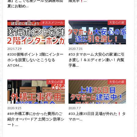
適】どこでも座クール 空調座布団
階見学
…
夏にお勧め…
オススメツール
大安心の家
2021.7.29
2020.7.31
#330 後悔ポイント 2階にインター
#53 タマホーム 大安心の家 遂に引
ホンを設置しないとこうなる
き渡し！＆エディオン凄い！ 内覧
ATOM …
字幕…
大安心の家
大安心の家
2020.9.25
2020.7.7
#89 外構工事にかかった費用のご
#33 上棟35日目 足場が外れた
タ
紹介 オーバードア 土間コン 防草シ
マホー…
ート …