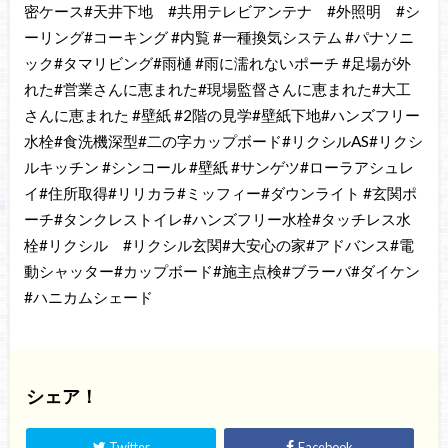
密ケース#天井下地 #共用テレビアンテナ #外照明 #シ
ーリング#コーキング #内覧 #一種換気システム #パナソニ
ック#タマリビング#雨樋 #雨に濡れないポーチ #足場が外
れた#営業さんに恵まれた#現場監督さんに恵まれた#大工
さんに恵まれた #壁紙 #2階の見学#壁紙下地#ハンズフリー
水栓#食洗機深型#二の字カップボード#リクシルAS#リクシ
ルキッチン #シンコール #壁紙 #サンゲツ#ローラアシュレ
イ#住所取得#リリカラ#ミッフィー#ダウンライト #玄関ポ
ーチ#タンクレストイレ#ハンズフリー水栓#タッチレス水
栓#リクシル #リクシル玄関#大安心の家#アドバンス#電
動シャッター#カップボード#施主点検#ブラーバ#ダイケン
#ハニカムシェード
シェア！
Twitter
Facebook