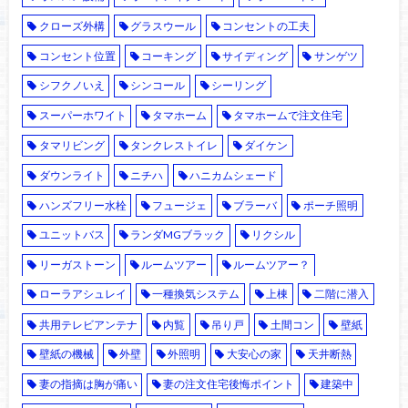
クローズ外構
グラスウール
コンセントの工夫
コンセント位置
コーキング
サイディング
サンゲツ
シフクノいえ
シンコール
シーリング
スーパーホワイト
タマホーム
タマホームで注文住宅
タマリビング
タンクレストイレ
ダイケン
ダウンライト
ニチハ
ハニカムシェード
ハンズフリー水栓
フュージェ
ブラーバ
ポーチ照明
ユニットバス
ランダMGブラック
リクシル
リーガストーン
ルームツアー
ルームツアー？
ローラアシュレイ
一種換気システム
上棟
二階に潜入
共用テレビアンテナ
内覧
吊り戸
土間コン
壁紙
壁紙の機械
外壁
外照明
大安心の家
天井断熱
妻の指摘は胸が痛い
妻の注文住宅後悔ポイント
建築中