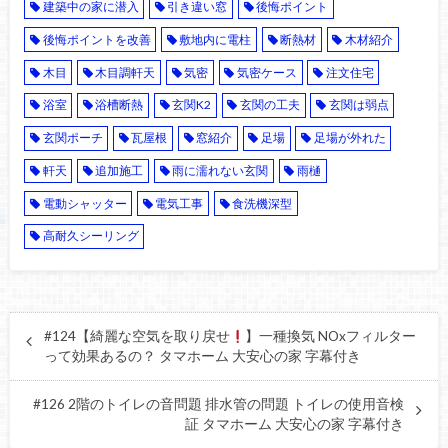
建築中の家に潜入
引き違い窓
後悔ポイント
後悔ポイントを改善
敷地内に電柱
断熱材
木材紹介
木目
木目調軒天
気密
気密ケース
注文住宅
浴室
浴槽断熱
玄関K2
玄関の工夫
玄関は弱点
玄関ポーチ
瓦屋根
窓紹介
足場
足場が外れた
軒天
追加施工
雨に濡れない玄関
雨樋
電動シャッター
電気工事
食洗機深型
高耐久シーリング
#124【綺麗な空気を取り戻せ
】一種換気 NOxフィルター
って効果あるの？ タマホーム 大安心の家 字幕付き
#126 2階のトイレの音問題 排水管の問題 トイレの使用音検
証 タマホーム 大安心の家 字幕付き