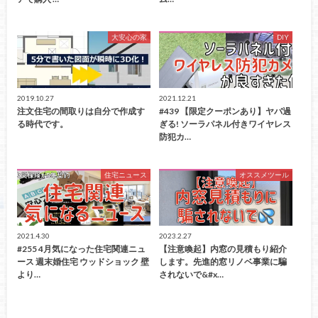
大安心の家
DIY
2019.10.27
2021.12.21
注文住宅の間取りは自分で作成す
#439 【限定クーポンあり】ヤバ過
る時代です。
ぎる! ソーラパネル付きワイヤレス
防犯カ…
住宅ニュース
オススメツール
2021.4.30
2023.2.27
#255 4月気になった住宅関連ニュ
【注意喚起】内窓の見積もり紹介
ース 週末婚住宅 ウッドショック 壁
します。先進的窓リノベ事業に騙
より…
されないで&#x…