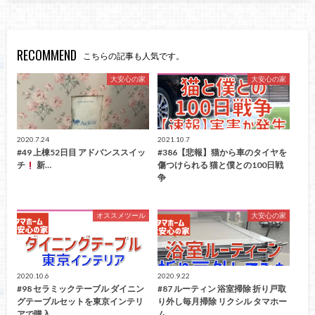
RECOMMEND
こちらの記事も人気です。
大安心の家
大安心の家
2020.7.24
2021.10.7
#49 上棟52日目 アドバンススイッ
#386【悲報】猫から車のタイヤを
チ
新…
傷つけられる 猫と僕との100日戦
争
オススメツール
大安心の家
2020.10.6
2020.9.22
#98 セラミックテーブル ダイニン
#87 ルーティン 浴室掃除 折り戸取
グテーブルセットを東京インテリ
り外し毎月掃除 リクシル タマホー
アで購入 …
ム…