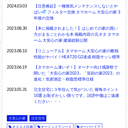
2024.03.03
【注意喚起】一種換気メンテナンスしないとや
ばい
フィルター交換 タマホーム 大安心の家 3
年後の交換
2023.08.30
【本に掲載されました！】はじめての家の買い
方がまるごとわかる本 掲載内容の元ネタ タマホ
ーム 大安心の家 建築総額公開
2023.08.10
【リニューアル】タマホーム 大安心の家の断熱
性能がヤバイ！HEAT20 G2達成 樹脂サッシ標準
2023.06.19
【タマホーム凄いぞ！】オーナー向け感謝祭で
聞いた「大安心の家2023」「笑顔の家2023」の
進化！気密測定・樹脂窓標準仕様
2023.05.31
注文住宅に３年住んで気がついた 後悔ポイント
10選 お恥ずかしい限りです。誹謗中傷はご遠慮
ください・・・
大安心の家
注文住宅
オススメ設備
オートンイクシード
オーバードア