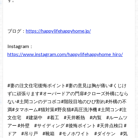
ブログ：
https://happylifehappyhome.jp/
Instagram：
https://www.instagram.com/happylifehappyhome_hiro/
#妻の注文住宅後悔ポイント#妻の意見は胸が痛い#くじけ
ずに頑張ります#オーバードアの門扉#クローズ外構になら
ない#土間コンのデコボコ#階段目地のひび割れ#外構の不
満#タマホーム#猫対策#野良猫#高圧洗浄機 #土間コン#注
文住宅 #建築中 #着工 #天井断熱 #内覧 #ルームツ
アー #外壁 #サイディング #後悔ポイント #天井点検口 #
ドア #吊り戸 #靴箱 #モノホワイト #ダイケン #気