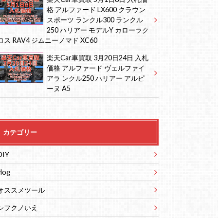
格 アルファード LX600 クラウン
スポーツ ランクル300 ランクル
250 ハリアー モデルY カローラク
ロス RAV4 ジムニーノマド XC60
楽天Car車買取 3月20日24日 入札
価格 アルファード ヴェルファイ
アラ ンクル250 ハリアー アルピ
ーヌ A5
カテゴリー
DIY
vlog
オススメツール
シフクノいえ