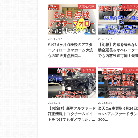
大安心の家
オススメ
2021.2.17
2023.12.7
#197 6ヶ月点検後のアフタ
【朗報】内窓を諦めな
ーフォロー タマホーム 大安
助金延長＆オペレータ
心の家 天井点検口…
でも内窓設置可能！先進
トヨタ車
楽天Car
2024.2.1
2025.6.29
【お詫び】新型アルファード
楽天Car車買取 6月24日
訂正情報 トヨタチームメイ
2025 アルファード ラ
トをつけてもダメでした。…
300 …