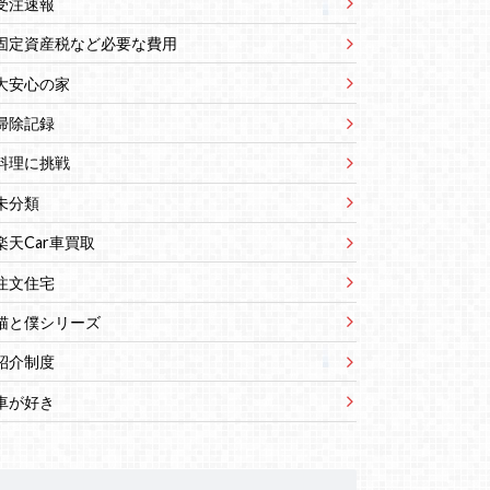
受注速報
固定資産税など必要な費用
大安心の家
掃除記録
料理に挑戦
未分類
楽天Car車買取
注文住宅
猫と僕シリーズ
紹介制度
車が好き