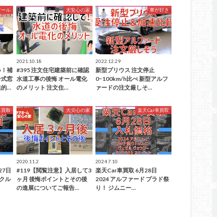
ツール
大安心の家
車が好き
2021.10.18
2022.12.29
い！補
#395 注文住宅建築前に確認
新型プリウス 注文停止
ー式窓
水道工事の後悔 オール電化
0−100km/h比べ 新型アルフ
的…
のメリット 注文住…
ァードの注文厳しそ…
車買取
大安心の家
楽天Car車買取
2020.11.2
2024.7.10
27日
#119【閲覧注意】入居して3
楽天Car車買取 6月28日
ンクル
ヶ月 後悔ポイントとその後
2024 アルファード プラド祭
の進展についてご報告…
り！ ジムニー…