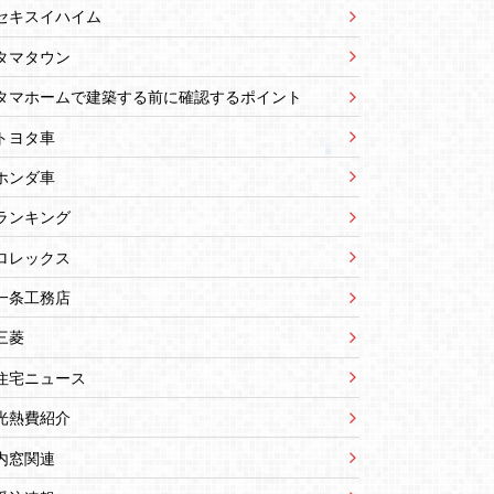
セキスイハイム
タマタウン
タマホームで建築する前に確認するポイント
トヨタ車
ホンダ車
ランキング
ロレックス
一条工務店
三菱
住宅ニュース
光熱費紹介
内窓関連