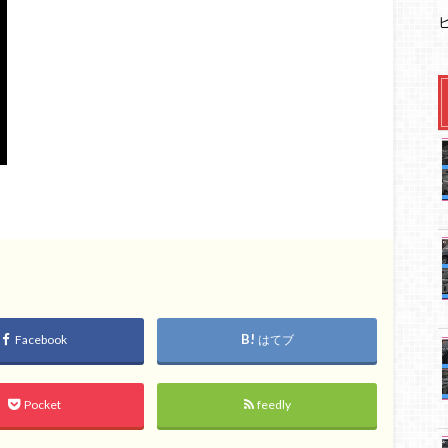
Facebook
はてブ
Pocket
feedly