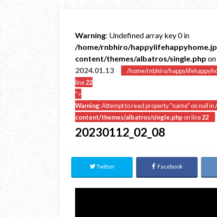
Warning
: Undefined array key 0 in
/home/rnbhiro/happylifehappyhome.jp
content/themes/albatros/single.php
on 
2024.01.13
/home/rnbhiro/happylifehappyho
line
22
">
Warning
: Attempt to read property "name" on null in
content/themes/albatros/single.php
on line
22
20230112_02_08
Twitter
Facebook