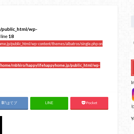
/public_html/wp-
line
18
me.jp/public_html/wp-content/themes/albatros/single.php on
/home/rnbhiro/happylifehappyhome.jp/public_html/wp-
I
はてブ
Pocket
LINE
Y