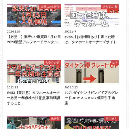
楽天Car車買取
大安心の家
2024.1.16
2021.6.9
【必見！】楽天Car車買取 1月16日
#286 【お得情報あり】困った時
2023新型 アルファード ランクル…
は、タマホームオーナーズサイト
大安心の家
DIY
2022.1.8
2021.5.25
#453【要注意】タマホームオーナ
#274 ダイケンリビングドアのグレ
ー必見 一年点検の注意点 事前確認
ードUP オススメDIY 鏡面引手 角
すること…
座…
未分類
車が好き