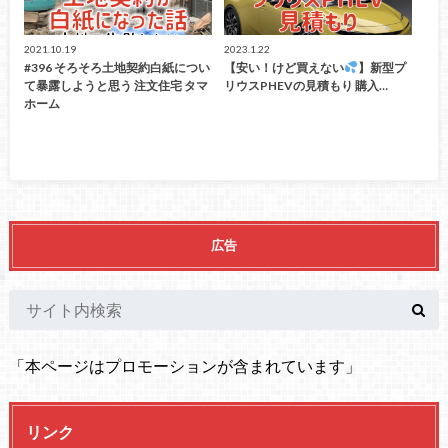
2021.10.19
2023.1.22
#396 そろそろ土地契約白紙につい
【安い！けど買えない
】新型プ
て暴露しようと思う 注文住宅 タマ
リウスPHEVの見積もり 購入…
ホーム
広告
「本ページはプロモーションが含まれています」
リンク