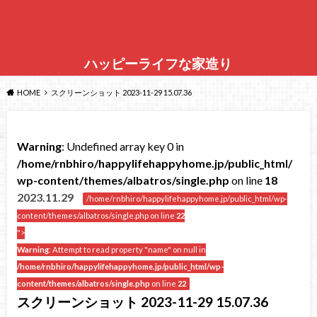
ハッピーライフな家造り
HOME
スクリーンショット 2023-11-29 15.07.36
Warning
: Undefined array key 0 in
/home/rnbhiro/happylifehappyhome.jp/public_html/
wp-content/themes/albatros/single.php
on line
18
2023.11.29
/home/rnbhiro/happylifehappyhome.jp/public_html/wp-
content/themes/albatros/single.php on line
22
">
Warning
: Attempt to read property "name" on null in
/home/rnbhiro/happylifehappyhome.jp/public_html/wp-
content/themes/albatros/single.php
on line
22
スクリーンショット 2023-11-29 15.07.36