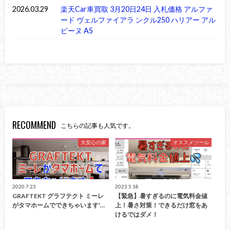
2026.03.29
楽天Car車買取 3月20日24日 入札価格 アルファ
ード ヴェルファイアラ ンクル250 ハリアー アル
ピーヌ A5
RECOMMEND
こちらの記事も人気です。
大安心の家
オススメツール
2020.7.23
2023.5.18
GRAFTEKT グラフテクト ミーレ
【緊急】暑すぎるのに電気料金値
がタマホームでできちゃいます'…
上！暑さ対策！できるだけ窓をあ
けるではダメ！