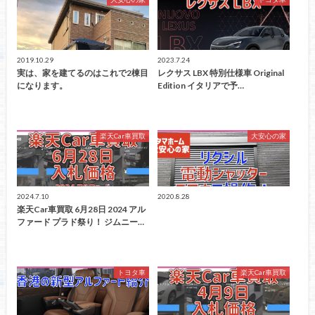
2019.10.29
2023.7.24
実は、家を建てるのはこれで2棟目
レクサス LBX 特別仕様車 Original
になります。
Edition イタリアで予…
楽天Car車買取
大安心の家
2024.7.10
2020.8.28
楽天Car車買取 6月28日 2024 アル
ファード プラド祭り！ ジムニー…
トヨタ車
楽天Car車買取