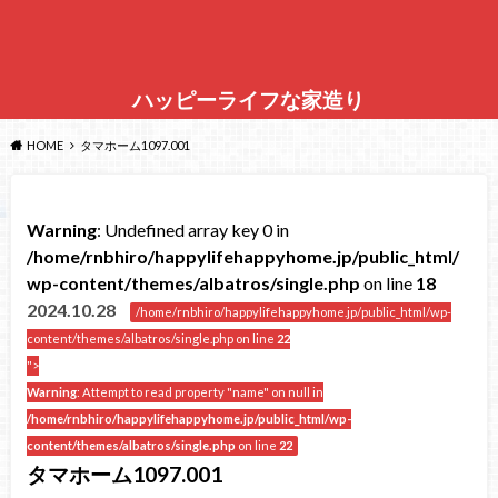
ハッピーライフな家造り
HOME
タマホーム1097.001
Warning
: Undefined array key 0 in
/home/rnbhiro/happylifehappyhome.jp/public_html/
wp-content/themes/albatros/single.php
on line
18
2024.10.28
/home/rnbhiro/happylifehappyhome.jp/public_html/wp-
content/themes/albatros/single.php on line
22
">
Warning
: Attempt to read property "name" on null in
/home/rnbhiro/happylifehappyhome.jp/public_html/wp-
content/themes/albatros/single.php
on line
22
タマホーム1097.001