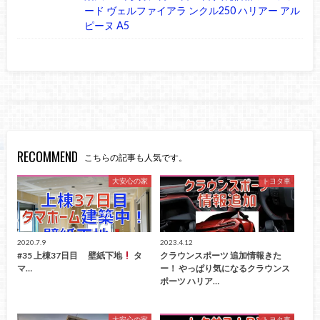
ード ヴェルファイアラ ンクル250 ハリアー アル
ピーヌ A5
RECOMMEND
こちらの記事も人気です。
大安心の家
トヨタ車
2020.7.9
2023.4.12
#35 上棟37日目 壁紙下地
タ
クラウンスポーツ 追加情報きた
マ…
ー！ やっぱり気になるクラウンス
ポーツ ハリア…
大安心の家
トヨタ車