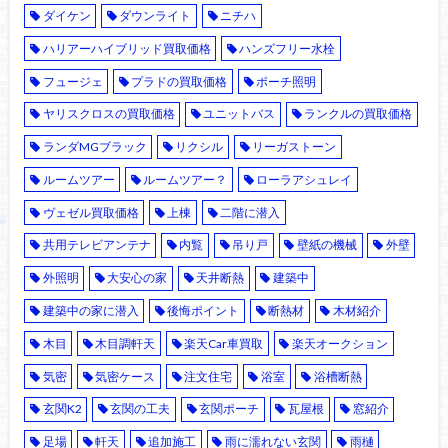
ダイケン
ダウンライト
ニチハ
ハリアーハイブリッド買取価格
ハンズフリー水栓
フュージェ
プラドの買取価格
ポーチ照明
ヤリスクロスの買取価格
ユニットバス
ランクルの買取価格
ランダMGブラック
リクシル
リーガストーン
ルームツアー
ルームツアー？
ローラアシュレイ
ヴェゼル買取価格
上棟
二階に潜入
共用テレビアンテナ
内覧
吊り戸
壁紙の機械
外壁
外照明
大安心の家
天井断熱
建築中
建築中の家に潜入
後悔ポイント
断熱材
木材紹介
木目
木目調軒天
楽天Car車買取
楽天オークション
気密
気密ケース
注文住宅
浴室
浴槽断熱
玄関K2
玄関の工夫
玄関ポーチ
瓦屋根
窓紹介
足場
軒天
追加施工
雨に濡れない玄関
雨樋