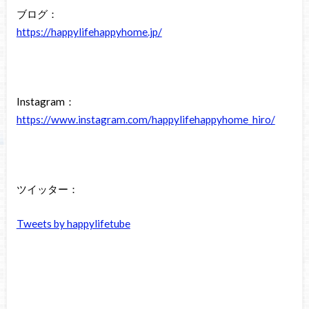
ブログ：
https://happylifehappyhome.jp/
Instagram：
https://www.instagram.com/happylifehappyhome_hiro/
ツイッター：
Tweets by happylifetube