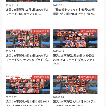
2024.11.11
2023.7.21
楽天Car車買取 11月1日 2024 アル
【輸出規制ショック】楽天Car車
ファード LX600 ランクル3…
買取 7月21日 2023 プラド ZR-V…
楽天Car車買取
楽天Car車買取
2024.9.1
2025.4.13
楽天Car車買取 8月13日 2024 アル
楽天Car車買取2月28日入札価格
ファード祭り ランクルプラド プ…
2025 アルファード ヴェルファイ
ア ハ…
楽天Car車買取
楽天Car車買取
2025.9.27
2024.3.23
楽天Car車買取 9月23日26日 2025
楽天Car車買取 3月19日 2024 アル
アルファード ヴェルファイア …
ファード RX500h LX60…