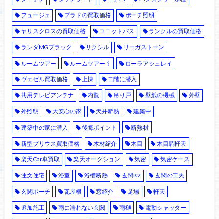
フュージェ
プラドの買取価格
ポーチ照明
ヤリスクロスの買取価格
ユニットバス
ランクルの買取価格
ランダMGブラック
リクシル
リーガストーン
ルームツアー
ルームツアー？
ローラアシュレイ
ヴェゼル買取価格
上棟
二階に潜入
共用テレビアンテナ
内覧
吊り戸
壁紙の機械
外壁
外照明
大安心の家
天井断熱
建築中
建築中の家に潜入
後悔ポイント
断熱材
新型プリウス買取価格
木材紹介
木目
木目調軒天
楽天Car車買取
楽天オークション
気密
気密ケース
注文住宅
浴室
浴槽断熱
玄関K2
玄関の工夫
玄関ポーチ
瓦屋根
窓紹介
足場
軒天
追加施工
雨に濡れない玄関
雨樋
電動シャッター