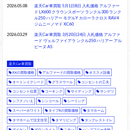
2026.05.08
楽天Car車買取 5月1日8日 入札価格 アルファー
ド LX600 クラウンスポーツ ランクル300 ランク
ル250 ハリアー モデルY カローラクロス RAV4
ジムニーノマド XC60
2026.03.29
楽天Car車買取 3月20日24日 入札価格 アルファ
ード ヴェルファイアラ ンクル250 ハリアー アル
ピーヌ A5
楽天Car車買取
RXの買取価格
アルファードの買取価格
オススメ設備
オートンイクシード
グラスウール
コンセントの工夫
コンセント位置
コーキング
サイディング
サンゲツ
シフクノいえ
シンコール
シーリング
スーパーホワイト
タイプRの買取価格
タマホーム
タマホームで注文住宅
タマリビング
タンクレストイレ
ダイケン
ダウンライト
ニチハ
ハンズフリー水栓