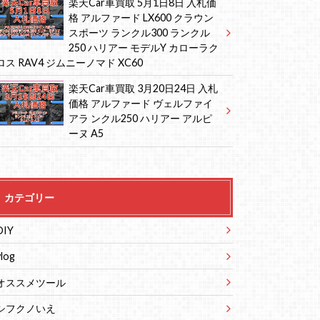
楽天Car車買取 5月1日8日 入札価
格 アルファード LX600 クラウン
スポーツ ランクル300 ランクル
250 ハリアー モデルY カローラク
ロス RAV4 ジムニーノマド XC60
楽天Car車買取 3月20日24日 入札
価格 アルファード ヴェルファイ
アラ ンクル250 ハリアー アルピ
ーヌ A5
カテゴリー
DIY
vlog
オススメツール
シフクノいえ