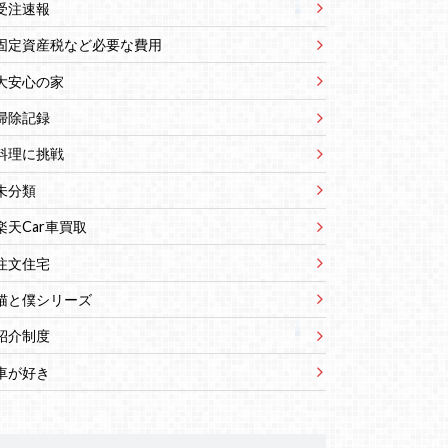
受注速報
固定資産税など必要な費用
大安心の家
掃除記録
料理に挑戦
未分類
楽天Car車買取
注文住宅
猫と僕シリーズ
紹介制度
車が好き