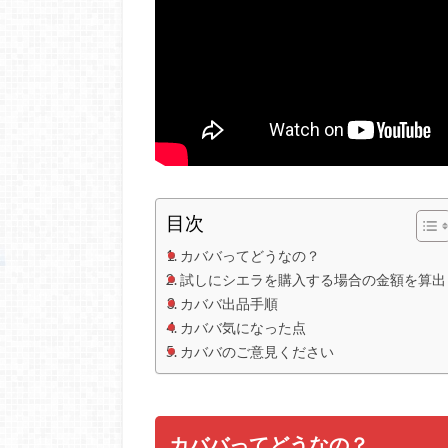
目次
カババってどうなの？
試しにシエラを購入する場合の金額を算出
カババ出品手順
カババ気になった点
カババのご意見ください
カババってどうなの？