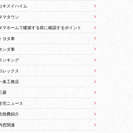
セキスイハイム
タマタウン
タマホームで建築する前に確認するポイント
トヨタ車
ホンダ車
ランキング
ロレックス
一条工務店
三菱
住宅ニュース
光熱費紹介
内窓関連