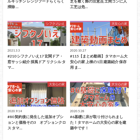
ルキッチン レンジフードらくらく
芝を敷く際の注意点 土間コンに人
掃除 …
工芝は危…
シフクノいえ
大安心の家
2021.3.3
2020.10.27
#210 シフクノいえ17 玄関ドア・
#115【まとめ動画】タマホーム大
窓サッシ紹介 採風ドア リクシル タ
安心の家 上棟の1日 建築紹介 保存
マ…
用 ま…
大安心の家
大安心の家
2020.9.14
2020.5.28
#80 契約後に発生した追加オプシ
#6基礎に床が取り付けられまし
ョンと価格その3 オプションクロ
た！タマホームの大安心の家を建
ス タマ…
築中です！