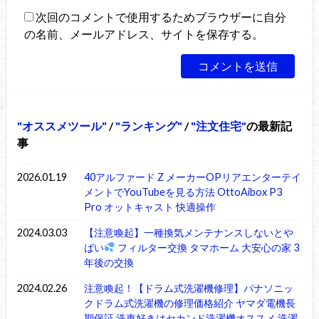
次回のコメントで使用するためブラウザーに自分
の名前、メールアドレス、サイトを保存する。
オススメツール
/
ランキング
/
注文住宅
の最新記
事
2026.01.19
40アルファード Z メーカーOPリアエンターテイ
メントでYouTubeを見る方法 OttoAibox P3
Pro オットキャスト 快適操作
2024.03.03
【注意喚起】一種換気メンテナンスしないとや
ばい
フィルター交換 タマホーム 大安心の家 3
年後の交換
2024.02.26
注意喚起！【ドラム式洗濯機修理】パナソニッ
クドラム式洗濯機の修理価格紹介 ヤマダ電機長
期保証 洗車好きはセカンド洗濯機オススメ 洗濯