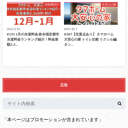
光熱費紹介
大安心の家
2021.2.15
2021.10.7
#195 1月の水道料金 政令指定都市
#387【注意点あり】 タマホーム
水道料金ランキング紹介！料金差
大安心の家 トイレ比較 リクシル編
額2,3…
タン…
広告
「本ページはプロモーションが含まれています」