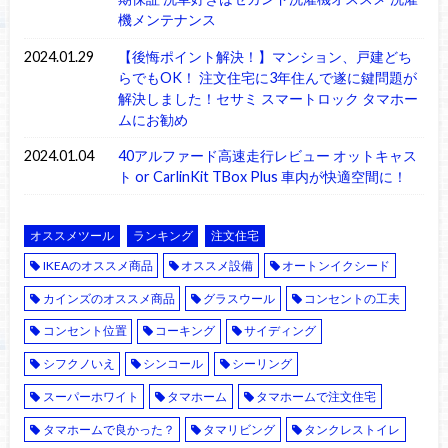
機メンテナンス
2024.01.29
【後悔ポイント解決！】マンション、戸建どち
らでもOK！ 注文住宅に3年住んで遂に鍵問題が
解決しました！セサミ スマートロック タマホー
ムにお勧め
2024.01.04
40アルファード高速走行レビュー オットキャス
ト or CarlinKit TBox Plus 車内が快適空間に！
オススメツール
ランキング
注文住宅
IKEAのオススメ商品
オススメ設備
オートンイクシード
カインズのオススメ商品
グラスウール
コンセントの工夫
コンセント位置
コーキング
サイディング
シフクノいえ
シンコール
シーリング
スーパーホワイト
タマホーム
タマホームで注文住宅
タマホームで良かった？
タマリビング
タンクレストイレ