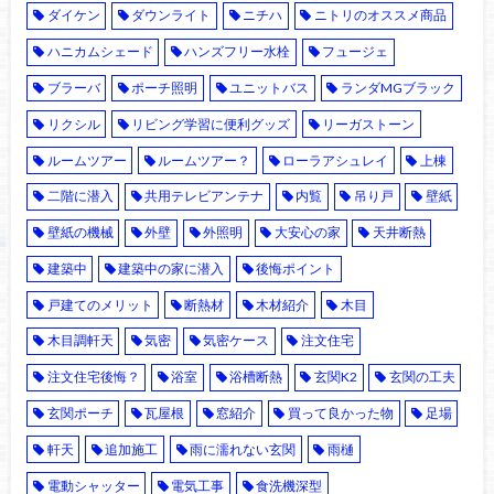
ダイケン
ダウンライト
ニチハ
ニトリのオススメ商品
ハニカムシェード
ハンズフリー水栓
フュージェ
ブラーバ
ポーチ照明
ユニットバス
ランダMGブラック
リクシル
リビング学習に便利グッズ
リーガストーン
ルームツアー
ルームツアー？
ローラアシュレイ
上棟
二階に潜入
共用テレビアンテナ
内覧
吊り戸
壁紙
壁紙の機械
外壁
外照明
大安心の家
天井断熱
建築中
建築中の家に潜入
後悔ポイント
戸建てのメリット
断熱材
木材紹介
木目
木目調軒天
気密
気密ケース
注文住宅
注文住宅後悔？
浴室
浴槽断熱
玄関K2
玄関の工夫
玄関ポーチ
瓦屋根
窓紹介
買って良かった物
足場
軒天
追加施工
雨に濡れない玄関
雨樋
電動シャッター
電気工事
食洗機深型