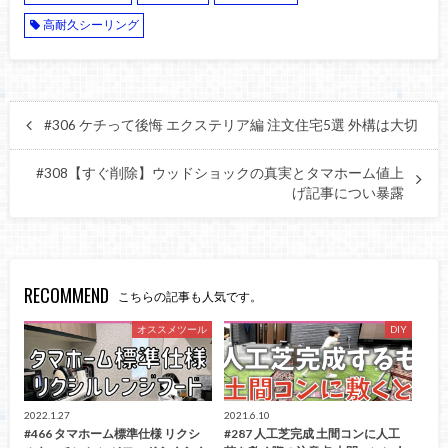
高耐久シーリング
#306 ケチって後悔 エクステリア編 注文住宅5選 外構は大切
#308【すぐ削除】ウッドショックの真実とタマホーム値上
げ記事につい暴露
RECOMMEND
こちらの記事も人気です。
オススメツール
DIY
2022.1.27
2021.6.10
#466 タマホーム標準仕様 リクシ
#287 人工芝完成 土間コンに人工