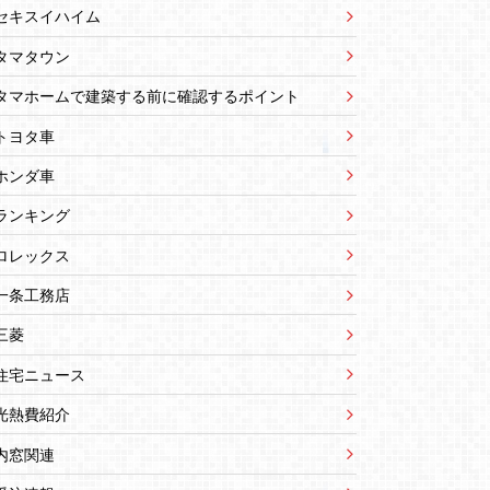
セキスイハイム
タマタウン
タマホームで建築する前に確認するポイント
トヨタ車
ホンダ車
ランキング
ロレックス
一条工務店
三菱
住宅ニュース
光熱費紹介
内窓関連