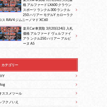
格 アルファード LX600 クラウン
スポーツ ランクル300 ランクル
250 ハリアー モデルY カローラク
ロス RAV4 ジムニーノマド XC60
楽天Car車買取 3月20日24日 入札
価格 アルファード ヴェルファイ
アラ ンクル250 ハリアー アルピ
ーヌ A5
カテゴリー
DIY
vlog
オススメツール
シフクノいえ