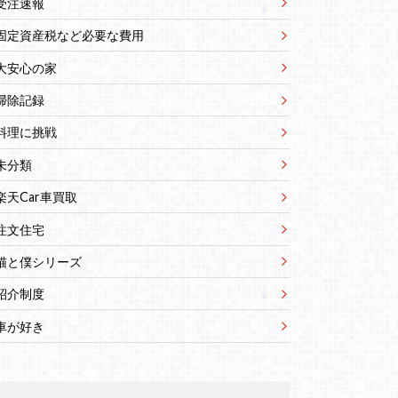
受注速報
固定資産税など必要な費用
大安心の家
掃除記録
料理に挑戦
未分類
楽天Car車買取
注文住宅
猫と僕シリーズ
紹介制度
車が好き