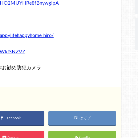
C1fwHO2MUYHRe8fBnywgIpA
appylifehappyhome_hiro/
xG9WkfSNZVZ
方法#お勧め防犯カメラ
Facebook
はてブ
Pocket
feedly