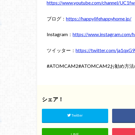
https://www.youtube.com/channel/U
ブログ：
https://happylifehappyhome.jp/
Instagram：
https://www.instagram.com/h
ツイッター：
https://twitter.com/ja1q
#ATOMCAM2#ATOMCAM2お勧め
シェア！
Twitter
LINE