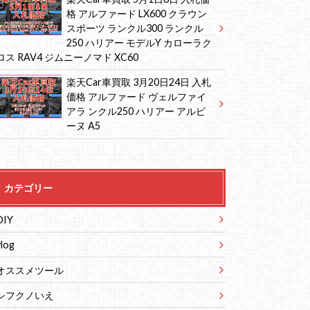
格 アルファード LX600 クラウン
スポーツ ランクル300 ランクル
250 ハリアー モデルY カローラク
ロス RAV4 ジムニーノマド XC60
楽天Car車買取 3月20日24日 入札
価格 アルファード ヴェルファイ
アラ ンクル250 ハリアー アルピ
ーヌ A5
カテゴリー
DIY
vlog
オススメツール
シフクノいえ