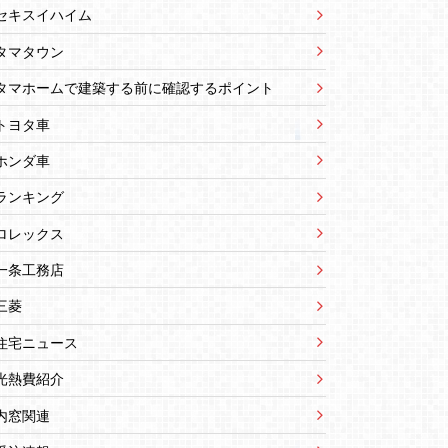
セキスイハイム
タマタウン
タマホームで建築する前に確認するポイント
トヨタ車
ホンダ車
ランキング
ロレックス
一条工務店
三菱
住宅ニュース
光熱費紹介
内窓関連