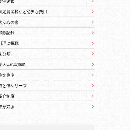
受注速報
固定資産税など必要な費用
大安心の家
掃除記録
料理に挑戦
未分類
楽天Car車買取
注文住宅
猫と僕シリーズ
紹介制度
車が好き