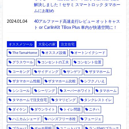
解決しました！セサミ スマートロック タマホー
ムにお勧め
2024.01.04
40アルファード高速走行レビュー オットキャス
ト or CarlinKit TBox Plus 車内が快適空間に！
オススメツール
大安心の家
注文住宅
The TamaHome
オススメ設備
オートンイクシード
グラスウール
コンセントの工夫
コンセント位置
コーキング
サイディング
サンゲツ
ザタマホーム
ザタマホーム性能
ザタマホーム比較
シフクノいえ
シンコール
シーリング
スーパーホワイト
タマホーム
タマホームで注文住宅
タマリビング
タンクレストイレ
ダイケン
ダウンライト
トイレ問題
ニチハ
ハニカムシェード
ハンズフリー水栓
フュージェ
ブラーバ
ポーチ照明
ユニットバス
ランダMGブラック