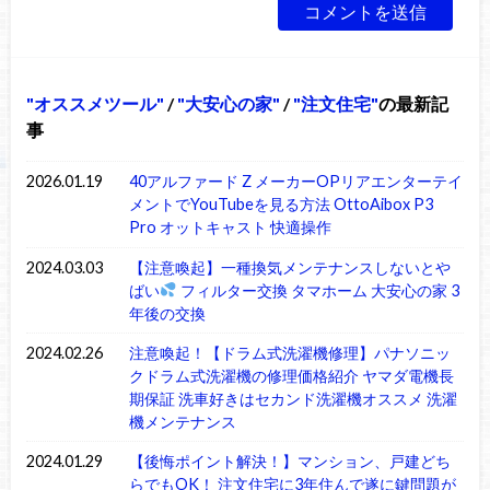
オススメツール
/
大安心の家
/
注文住宅
の最新記
事
2026.01.19
40アルファード Z メーカーOPリアエンターテイ
メントでYouTubeを見る方法 OttoAibox P3
Pro オットキャスト 快適操作
2024.03.03
【注意喚起】一種換気メンテナンスしないとや
ばい
フィルター交換 タマホーム 大安心の家 3
年後の交換
2024.02.26
注意喚起！【ドラム式洗濯機修理】パナソニッ
クドラム式洗濯機の修理価格紹介 ヤマダ電機長
期保証 洗車好きはセカンド洗濯機オススメ 洗濯
機メンテナンス
2024.01.29
【後悔ポイント解決！】マンション、戸建どち
らでもOK！ 注文住宅に3年住んで遂に鍵問題が