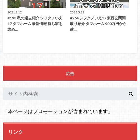
2021.2.12
2021.5.13
#193 私の過去紹介 シフクノいえ
#264 シフクノいえ17 東西玄関間
17 タマホーム 最新情報 持ち家を
取り紹介 タマホーム 900万円から
諦め…
建…
広告
「本ページはプロモーションが含まれています」
リンク