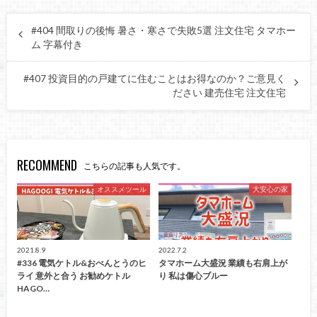
#404 間取りの後悔 暑さ・寒さで失敗5選 注文住宅 タマホー
ム 字幕付き
#407 投資目的の戸建てに住むことはお得なのか？ご意見く
ださい 建売住宅 注文住宅
RECOMMEND
こちらの記事も人気です。
オススメツール
大安心の家
2021.8.9
2022.7.2
#336 電気ケトル&おべんとうのヒ
タマホーム大盛況 業績も右肩上が
ライ 意外と合う お勧めケトル
り 私は傷心ブルー
HAGO…