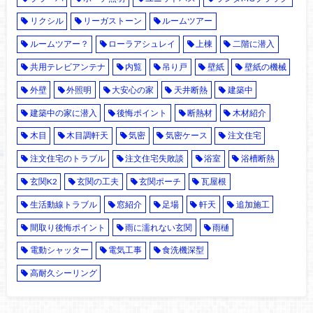
リクシル
リーガストーン
ルームツアー
ルームツアー？
ローラアシュレイ
上棟
二階に潜入
共用テレビアンテナ
内覧
吊り戸
壁紙
壁紙の機械
外壁
外照明
大安心の家
天井断熱
建築中
建築中の家に潜入
後悔ポイント
断熱材
木材紹介
木目
木目調軒天
気密
気密ケース
注文住宅
注文住宅のトラブル
注文住宅失敗談
浴室
浴槽断熱
玄関K2
玄関の工夫
玄関ポーチ
瓦屋根
生活動線トラブル
窓紹介
足場
軒天
追加施工
間取り後悔ポイント
雨に濡れない玄関
雨樋
電動シャッター
電気工事
食洗機深型
高耐久シーリング