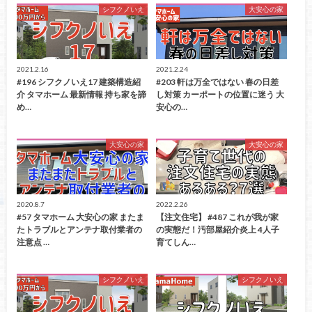
シフクノいえ
大安心の家
2021.2.16
2021.2.24
#196 シフクノいえ17 建築構造紹
#203 軒は万全ではない 春の日差
介 タマホーム 最新情報 持ち家を諦
し対策 カーポートの位置に迷う 大
め…
安心の…
大安心の家
大安心の家
2020.8.7
2022.2.26
#57 タマホーム 大安心の家 またま
【注文住宅】 #487 これが我が家
たトラブルとアンテナ取付業者の
の実態だ！汚部屋紹介炎上 4人子
注意点 …
育てしん…
シフクノいえ
シフクノいえ