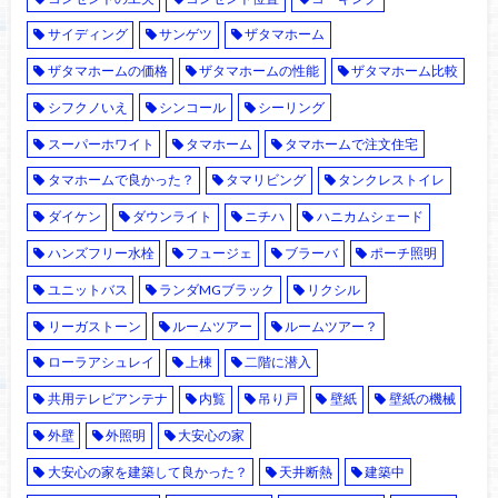
サイディング
サンゲツ
ザタマホーム
ザタマホームの価格
ザタマホームの性能
ザタマホーム比較
シフクノいえ
シンコール
シーリング
スーパーホワイト
タマホーム
タマホームで注文住宅
タマホームで良かった？
タマリビング
タンクレストイレ
ダイケン
ダウンライト
ニチハ
ハニカムシェード
ハンズフリー水栓
フュージェ
ブラーバ
ポーチ照明
ユニットバス
ランダMGブラック
リクシル
リーガストーン
ルームツアー
ルームツアー？
ローラアシュレイ
上棟
二階に潜入
共用テレビアンテナ
内覧
吊り戸
壁紙
壁紙の機械
外壁
外照明
大安心の家
大安心の家を建築して良かった？
天井断熱
建築中