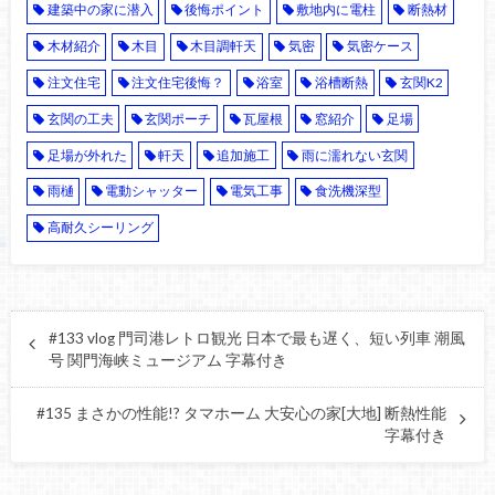
建築中の家に潜入
後悔ポイント
敷地内に電柱
断熱材
木材紹介
木目
木目調軒天
気密
気密ケース
注文住宅
注文住宅後悔？
浴室
浴槽断熱
玄関K2
玄関の工夫
玄関ポーチ
瓦屋根
窓紹介
足場
足場が外れた
軒天
追加施工
雨に濡れない玄関
雨樋
電動シャッター
電気工事
食洗機深型
高耐久シーリング
#133 vlog 門司港レトロ観光 日本で最も遅く、短い列車 潮風
号 関門海峡ミュージアム 字幕付き
#135 まさかの性能!? タマホーム 大安心の家[大地] 断熱性能
字幕付き