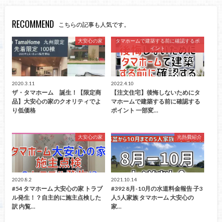
RECOMMEND
こちらの記事も人気です。
大安心の家
タマホームで建築する前に確認するポ
イント
2020.3.11
2022.4.10
ザ・タマホーム 誕生！【限定商
【注文住宅】後悔しないためにタ
品】大安心の家のクオリティでよ
マホームで建築する前に確認する
り低価格
ポイント 一部変…
大安心の家
光熱費紹介
2020.8.2
2021.10.14
#54 タマホーム 大安心の家 トラブ
#392 8月-10月の水道料金報告 子3
ル発生！？自主的に施主点検した
人5人家族 タマホーム 大安心の
訳 内覧…
家…