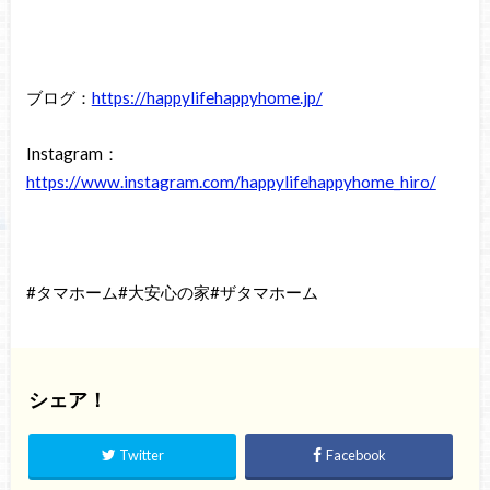
ブログ：
https://happylifehappyhome.jp/
Instagram：
https://www.instagram.com/happylifehappyhome_hiro/
#タマホーム#大安心の家#ザタマホーム
シェア！
Twitter
Facebook