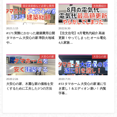
固定資産税など必要な費用
光熱費紹介
2021.1.15
2022.8.30
#171 実際にかかった建築費用公開
【注文住宅】8月電気代紹介 高値
タマホーム 大安心の家 準防火地域
更新！やってしまった オール電化
や…
6人家族 …
大安心の家
大安心の家
2020.2.26
2020.7.31
大安心の家、木麗な家の価格を安
#53 タマホーム 大安心の家 遂に引
くするために工夫した3つの方法
き渡し！＆エディオン凄い！ 内覧
字幕…