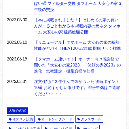
ばい
フィルター交換 タマホーム 大安心の家 3
年後の交換
2023.08.30
【本に掲載されました！】はじめての家の買い
方がまるごとわかる本 掲載内容の元ネタ タマホ
ーム 大安心の家 建築総額公開
2023.08.10
【リニューアル】タマホーム 大安心の家の断熱
性能がヤバイ！HEAT20 G2達成 樹脂サッシ標準
2023.06.19
【タマホーム凄いぞ！】オーナー向け感謝祭で
聞いた「大安心の家2023」「笑顔の家2023」の
進化！気密測定・樹脂窓標準仕様
2023.05.31
注文住宅に３年住んで気がついた 後悔ポイント
10選 お恥ずかしい限りです。誹謗中傷はご遠慮
ください・・・
大安心の家
オススメ設備
オートンイクシード
グラスウール
コンセントの工夫
コンセント位置
コーキング