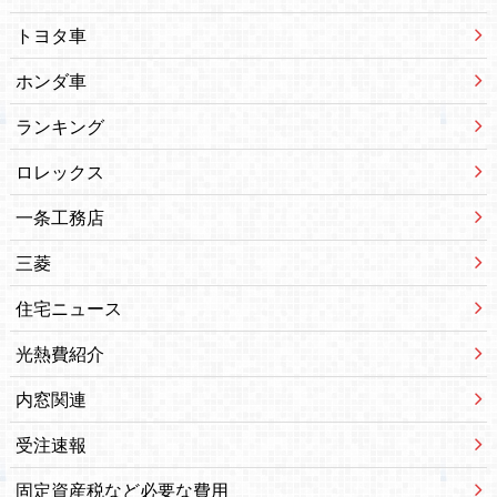
トヨタ車
ホンダ車
ランキング
ロレックス
一条工務店
三菱
住宅ニュース
光熱費紹介
内窓関連
受注速報
固定資産税など必要な費用