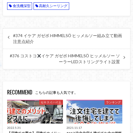
食洗機深型
高耐久シーリング
#374 イケア ガゼボ HIMMELSÖ ヒッメルソー組み立て動画
注意点紹介
#376 コストコ
イケア ガゼボ HIMMELSÖ ヒッメルソー ソ
ーラーLEDストリングライト設置
RECOMMEND
こちらの記事も人気です。
セキスイハイム
ランキング
2022.5.31
2021.11.17