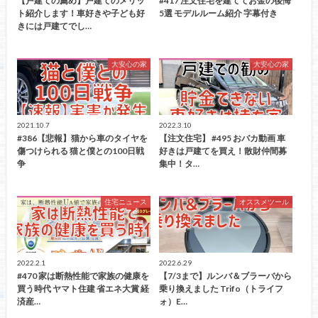
【戸建ての薦め】戸建てのメリッ
#417 注文住宅を建ててお金の後悔
ト紹介します！車好きや子ども好
5選 モデルルーム紹介 字幕付き
きには戸建てでし…
大安心の家
大安心の家
2021.10.7
2022.3.10
#386【悲報】猫から車のタイヤを
【注文住宅】 #495 おバカ動画 車
傷つけられる 猫と僕との100日戦
好きは戸建てを買え！散財仲間募
争
集中！タ…
住宅ニュース
オススメツール
2022.2.1
2022.6.29
#470 家は断熱性能で家族の健康を
【7/3まで】ルンバ＆ブラーバから
買う時代 ヤマト住建 省エネ大賞 経
乗り換えました Trifo（トライフ
済産…
ォ）E…