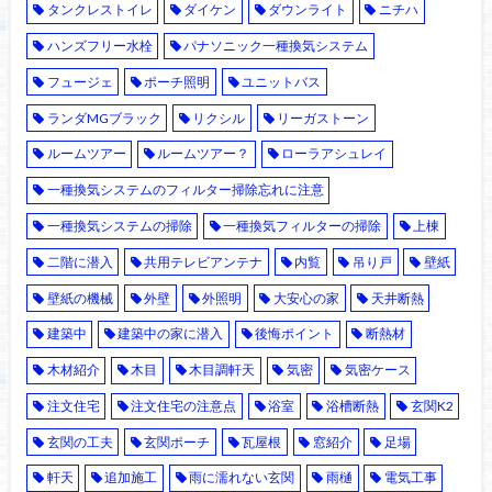
タンクレストイレ
ダイケン
ダウンライト
ニチハ
ハンズフリー水栓
パナソニック一種換気システム
フュージェ
ポーチ照明
ユニットバス
ランダMGブラック
リクシル
リーガストーン
ルームツアー
ルームツアー？
ローラアシュレイ
一種換気システムのフィルター掃除忘れに注意
一種換気システムの掃除
一種換気フィルターの掃除
上棟
二階に潜入
共用テレビアンテナ
内覧
吊り戸
壁紙
壁紙の機械
外壁
外照明
大安心の家
天井断熱
建築中
建築中の家に潜入
後悔ポイント
断熱材
木材紹介
木目
木目調軒天
気密
気密ケース
注文住宅
注文住宅の注意点
浴室
浴槽断熱
玄関K2
玄関の工夫
玄関ポーチ
瓦屋根
窓紹介
足場
軒天
追加施工
雨に濡れない玄関
雨樋
電気工事