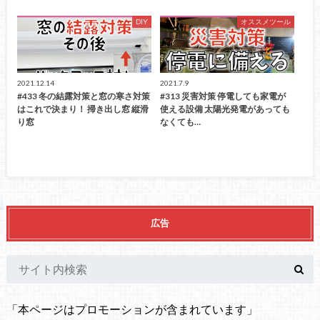
DIY
オススメツール
2021.12.14
2021.7.9
#433 冬の結露対策と窓の寒さ対策
#313 災害対策 停電しても家電が
はこれで決まり！ 掃き出し窓 縦滑
使える設備 太陽光発電があっても
り窓
なくても…
広告
「本ページはプロモーションが含まれています」