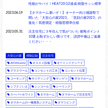
性能がヤバイ！HEAT20 G2達成 樹脂サッシ標準
2023.06.19
【タマホーム凄いぞ！】オーナー向け感謝祭で
聞いた「大安心の家2023」「笑顔の家2023」の
進化！気密測定・樹脂窓標準仕様
2023.05.31
注文住宅に３年住んで気がついた 後悔ポイント
10選 お恥ずかしい限りです。誹謗中傷はご遠慮
ください・・・
大安心の家
掃除記録
注文住宅
ATOMcam2
オススメ設備
オートンイクシード
グラスウール
コンセントの工夫
コンセント位置
コーキング
サイディング
サンゲツ
ザタマホーム
シフクノいえ
シンコール
シーリング
スーパーホワイト
タマホーム
タマホームで注文住宅
タマホームの一種換気システム
タマリビング