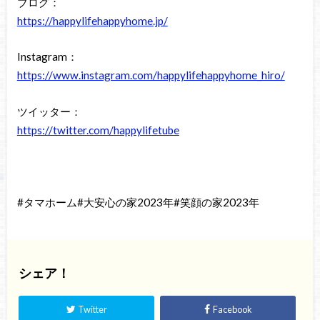
ブログ：
https://happylifehappyhome.jp/
Instagram：
https://www.instagram.com/happylifehappyhome_hiro/
ツイッター：
https://twitter.com/happylifetube
#タマホーム#大安心の家2023年#笑顔の家2023年
シェア！
Twitter
Facebook