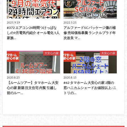
2021.9.19
2022.5.21
#372 エアコン24時間つけっぱな
アルファードSCパッケージ傷の補
しの9月電気代紹介 オール電化 5人
修 売却価格暴騰 ランクルプラド年
家族…
次改良 マ…
大安心の家
大安心の家
2020.8.25
2020.8.15
【ルームツアー】タマホーム 大安
#62 タマホーム 大安心の家 2階の
心の家 新築 注文住宅 内覧 引越し
窓ハニカムシェードお値段以上♪ニ
前のルー…
トリの…