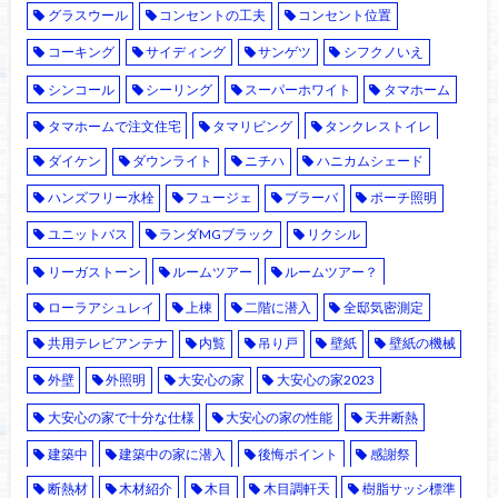
グラスウール
コンセントの工夫
コンセント位置
コーキング
サイディング
サンゲツ
シフクノいえ
シンコール
シーリング
スーパーホワイト
タマホーム
タマホームで注文住宅
タマリビング
タンクレストイレ
ダイケン
ダウンライト
ニチハ
ハニカムシェード
ハンズフリー水栓
フュージェ
ブラーバ
ポーチ照明
ユニットバス
ランダMGブラック
リクシル
リーガストーン
ルームツアー
ルームツアー？
ローラアシュレイ
上棟
二階に潜入
全邸気密測定
共用テレビアンテナ
内覧
吊り戸
壁紙
壁紙の機械
外壁
外照明
大安心の家
大安心の家2023
大安心の家で十分な仕様
大安心の家の性能
天井断熱
建築中
建築中の家に潜入
後悔ポイント
感謝祭
断熱材
木材紹介
木目
木目調軒天
樹脂サッシ標準