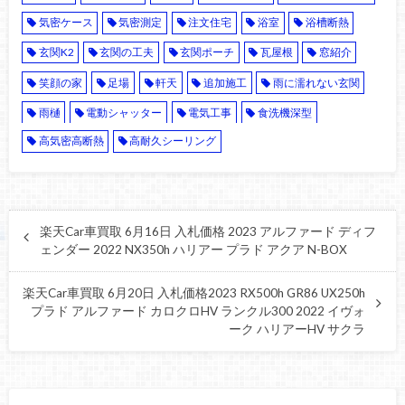
気密ケース
気密測定
注文住宅
浴室
浴槽断熱
玄関K2
玄関の工夫
玄関ポーチ
瓦屋根
窓紹介
笑顔の家
足場
軒天
追加施工
雨に濡れない玄関
雨樋
電動シャッター
電気工事
食洗機深型
高気密高断熱
高耐久シーリング
楽天Car車買取 6月16日 入札価格 2023 アルファード ディフ
ェンダー 2022 NX350h ハリアー プラド アクア N-BOX
楽天Car車買取 6月20日 入札価格2023 RX500h GR86 UX250h
プラド アルファード カロクロHV ランクル300 2022 イヴォ
ーク ハリアーHV サクラ