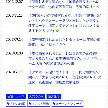
2023.12.07
【朗報】内窓を諦めない！補助金延長＆オペレ
ーター式窓でも内窓設置可能！先進的窓リノベ
2023.11.15
【3年経ったので暴露します。注文住宅後悔ポイ
ント】ハウスメーカー選びと同じくらい重要な
住宅ローン！固定or変更どっちがオススメ？失
敗すると大損です
2023.09.14
【気密測定はじめました】タマホーム 笑顔の家
詳細について調べてみた
2023.08.30
【本に掲載されました！】はじめての家の買い
方がまるごとわかる本 掲載内容の元ネタ タマホ
ーム 大安心の家 建築総額公開
2023.06.19
【タマホーム凄いぞ！】オーナー向け感謝祭で
聞いた「大安心の家2023」「笑顔の家2023」の
進化！気密測定・樹脂窓標準仕様
住宅ニュース
大安心の家
注文住宅
えがおの家
オススメ設備
オートンイクシード