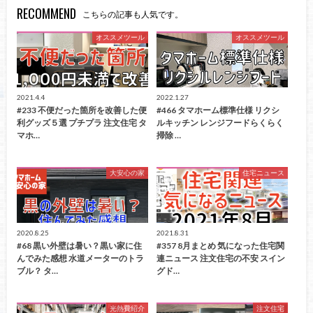
RECOMMEND
こちらの記事も人気です。
オススメツール
オススメツール
2021.4.4
2022.1.27
#233 不便だった箇所を改善した便
#466 タマホーム標準仕様 リクシ
利グッズ５選 プチプラ 注文住宅 タ
ルキッチン レンジフードらくらく
マホ…
掃除 …
大安心の家
住宅ニュース
2020.8.25
2021.8.31
#68 黒い外壁は暑い？黒い家に住
#357 8月まとめ 気になった住宅関
んでみた感想 水道メーターのトラ
連ニュース 注文住宅の不安 スイン
ブル？ タ…
グド…
光熱費紹介
注文住宅