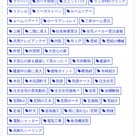
ブラーバ
ポーチ照明
ユニットバス
ランダMGブラック
リクシル
リーガストーン
ルームツアー
ルームツアー？
ローラアシュレイ
三井ホーム受注
上棟
二階に潜入
住友林業受注
住宅メーカー受注速報
共用テレビアンテナ
内覧
吊り戸
壁紙
壁紙の機械
外壁
外照明
大安心の家
大安心の家を建築して良かった？
天井断熱
建築中
建築中の家に潜入
後悔ポイント
断熱材
木材紹介
木目
木目調軒天
気密
気密ケース
注文住宅
注文住宅の景気動向
注文住宅後悔？
浴室
浴槽断熱
玄関K2
玄関の工夫
玄関ポーチ
瓦屋根
窓紹介
足場
軒天
追加施工
雨に濡れない玄関
雨樋
電動シャッター
電気工事
食洗機深型
高耐久シーリング