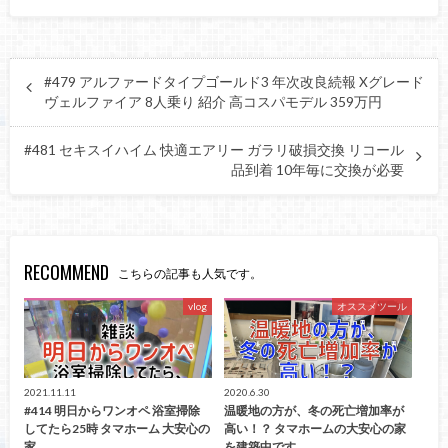
#479 アルファードタイプゴールド3 年次改良続報 Xグレード
ヴェルファイア 8人乗り 紹介 高コスパモデル 359万円
#481 セキスイハイム 快適エアリー ガラリ破損交換 リコール
品到着 10年毎に交換が必要
RECOMMEND
こちらの記事も人気です。
vlog
オススメツール
2021.11.11
2020.6.30
#414 明日からワンオペ 浴室掃除
温暖地の方が、冬の死亡増加率が
してたら25時 タマホーム 大安心の
高い！？ タマホームの大安心の家
家 …
を建築中です