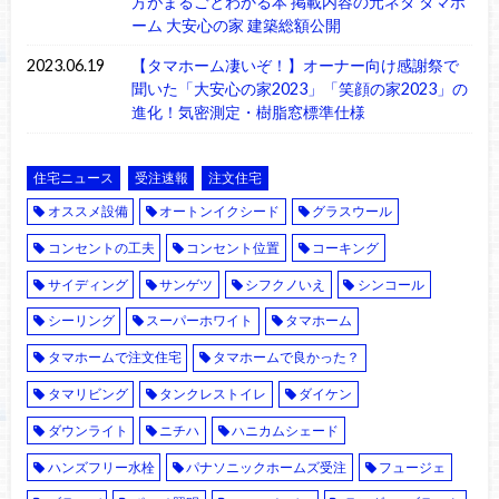
方がまるごとわかる本 掲載内容の元ネタ タマホ
ーム 大安心の家 建築総額公開
2023.06.19
【タマホーム凄いぞ！】オーナー向け感謝祭で
聞いた「大安心の家2023」「笑顔の家2023」の
進化！気密測定・樹脂窓標準仕様
住宅ニュース
受注速報
注文住宅
オススメ設備
オートンイクシード
グラスウール
コンセントの工夫
コンセント位置
コーキング
サイディング
サンゲツ
シフクノいえ
シンコール
シーリング
スーパーホワイト
タマホーム
タマホームで注文住宅
タマホームで良かった？
タマリビング
タンクレストイレ
ダイケン
ダウンライト
ニチハ
ハニカムシェード
ハンズフリー水栓
パナソニックホームズ受注
フュージェ