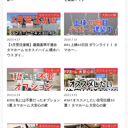
セキスイハイム
大安心の家
2023.4.17
2020.7.15
【3月受注速報】建築基準不適合
#41 上棟43日目 ダウンライト
タ
タマホーム セキスイハイム 積水ハ
マホー…
ウス ダイ…
ランキング
オススメツール
2021.6.24
2021.9.13
#301 私には不要だったオプション
#367 オススメしたい住宅仕様10
5選 タマホーム 大安心の家
選！ タマホーム 大安心の家
オススメツール
ランキング