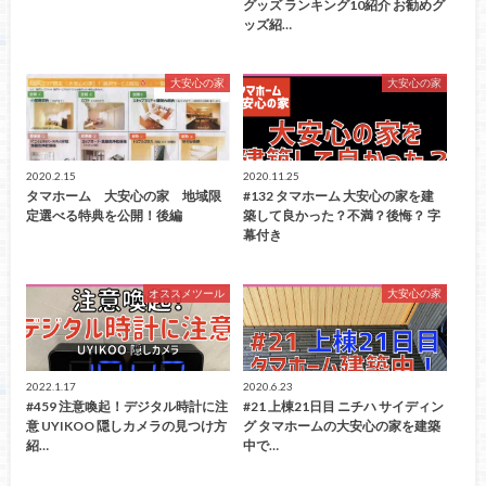
グッズ ランキング10紹介 お勧めグ
ッズ紹…
大安心の家
大安心の家
2020.2.15
2020.11.25
タマホーム 大安心の家 地域限
#132 タマホーム 大安心の家を建
定選べる特典を公開！後編
築して良かった？不満？後悔？ 字
幕付き
オススメツール
大安心の家
2022.1.17
2020.6.23
#459 注意喚起！デジタル時計に注
#21 上棟21日目 ニチハ サイディン
意 UYIKOO 隠しカメラの見つけ方
グ タマホームの大安心の家を建築
紹…
中で…