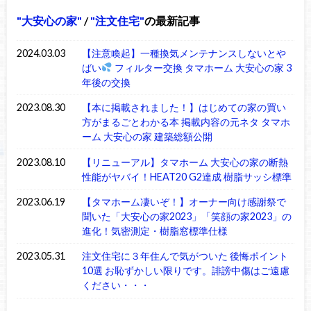
大安心の家
/
注文住宅
の最新記事
2024.03.03
【注意喚起】一種換気メンテナンスしないとや
ばい
フィルター交換 タマホーム 大安心の家 3
年後の交換
2023.08.30
【本に掲載されました！】はじめての家の買い
方がまるごとわかる本 掲載内容の元ネタ タマホ
ーム 大安心の家 建築総額公開
2023.08.10
【リニューアル】タマホーム 大安心の家の断熱
性能がヤバイ！HEAT20 G2達成 樹脂サッシ標準
2023.06.19
【タマホーム凄いぞ！】オーナー向け感謝祭で
聞いた「大安心の家2023」「笑顔の家2023」の
進化！気密測定・樹脂窓標準仕様
2023.05.31
注文住宅に３年住んで気がついた 後悔ポイント
10選 お恥ずかしい限りです。誹謗中傷はご遠慮
ください・・・