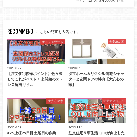
RECOMMEND
こちらの記事も人気です。
オススメツール
大安心の家
2023.3.29
2020.3.18
【注文住宅後悔ポイント】色々試
タマホーム＆リクシル 電動シャッ
してこれがベスト！ 玄関鍵のスト
ターと玄関ドアの特典【大安心の
レス解消 リク…
家】
大安心の家
オススメツール
2020.6.28
2022.11.1
#25 上棟25日目 土曜日の作業
'…
注文住宅＆車生活 QOLが向上した