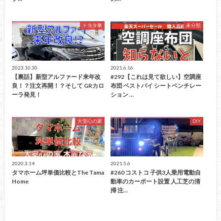
トヨタ車
未分類
2023.10.30
2021.6.16
【裏話】新型アルファード来年改
#292【これは見て欲しい】空調座
良！？注文再開！？そして GRカロ
布団 ベストバイ シートベンチレー
ーラ発見！
ション …
大安心の家
DIY
2020.3.14
2021.5.6
タマホーム坪単価比較とThe Tama
#260 コストコ 子供3人乗用電動自
Home
動車のカーポート設置 人工芝の清
掃 注…