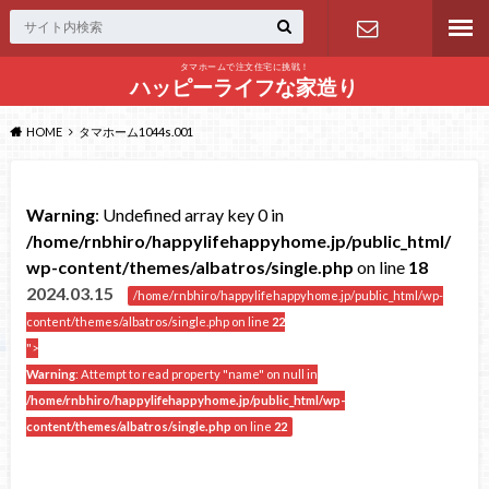
タマホームで注文住宅に挑戦！
問い合わせ
ハッピーライフな家造り
HOME
タマホーム1044s.001
Warning
: Undefined array key 0 in
/home/rnbhiro/happylifehappyhome.jp/public_html/
wp-content/themes/albatros/single.php
on line
18
2024.03.15
/home/rnbhiro/happylifehappyhome.jp/public_html/wp-
content/themes/albatros/single.php on line
22
">
Warning
: Attempt to read property "name" on null in
/home/rnbhiro/happylifehappyhome.jp/public_html/wp-
content/themes/albatros/single.php
on line
22