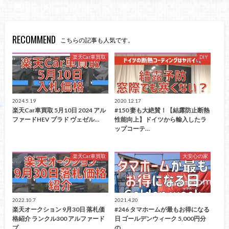
RECOMMEND
こちらの記事も人気です。
楽天Car車買取
DIY
2024.5.19
2020.12.17
楽天Car車買取 5月10日 2024 アル
#150 妻も大絶賛！【結露防止断熱
ファードHEV プラド ヴェゼル…
性能向上】ドイツから輸入したラ
ップコーテ…
楽天Car車買取
大安心の家
2022.10.7
2021.4.20
楽天オークション 9月30日 落札価
#246 タマホームが最もお得になる
格紹介 ランクル300 アルファード
日 ゴールデンウィーク 5,000円分
プ…
の…