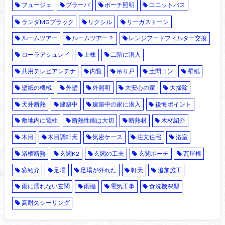
フュージェ
ブラーバ
ポーチ照明
ユニットバス
ランダMGブラック
リクシル
リーガストーン
ルームツアー
ルームツアー？
レンジフードフィルター交換
ローラアシュレイ
上棟
二階に潜入
共用テレビアンテナ
内覧
吊り戸
土間コン
壁紙
壁紙の機械
外壁
外照明
大安心の家
大掃除
天井断熱
建築中
建築中の家に潜入
後悔ポイント
敷地内に電柱
断熱性能は大切
断熱材
木材紹介
木目
木目調軒天
気密ケース
注文住宅
浴室
浴槽断熱
玄関K2
玄関の工夫
玄関ポーチ
瓦屋根
窓紹介
足場
足場が外れた
軒天
追加施工
雨に濡れない玄関
雨樋
電気工事
食洗機深型
高耐久シーリング