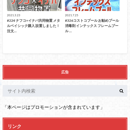
2021.3.23
2021.7.25
#224 ナフコ×イナバ共同物置 メタ
#326コストコプール お勧めプール
ルベイシック購入 設置しました！
消毒剤 インテックス フレームプー
注文…
ル …
広告
「本ページはプロモーションが含まれています」
リンク