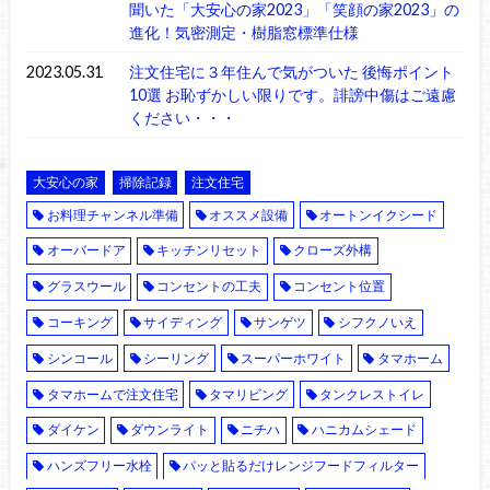
聞いた「大安心の家2023」「笑顔の家2023」の
進化！気密測定・樹脂窓標準仕様
2023.05.31
注文住宅に３年住んで気がついた 後悔ポイント
10選 お恥ずかしい限りです。誹謗中傷はご遠慮
ください・・・
大安心の家
掃除記録
注文住宅
お料理チャンネル準備
オススメ設備
オートンイクシード
オーバードア
キッチンリセット
クローズ外構
グラスウール
コンセントの工夫
コンセント位置
コーキング
サイディング
サンゲツ
シフクノいえ
シンコール
シーリング
スーパーホワイト
タマホーム
タマホームで注文住宅
タマリビング
タンクレストイレ
ダイケン
ダウンライト
ニチハ
ハニカムシェード
ハンズフリー水栓
パッと貼るだけレンジフードフィルター