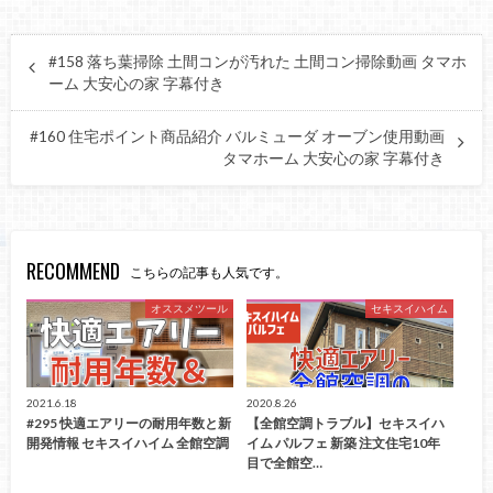
#158 落ち葉掃除 土間コンが汚れた 土間コン掃除動画 タマホ
ーム 大安心の家 字幕付き
#160 住宅ポイント商品紹介 バルミューダ オーブン使用動画
タマホーム 大安心の家 字幕付き
RECOMMEND
こちらの記事も人気です。
オススメツール
セキスイハイム
2021.6.18
2020.8.26
#295 快適エアリーの耐用年数と新
【全館空調トラブル】セキスイハ
開発情報 セキスイハイム 全館空調
イム パルフェ 新築 注文住宅10年
目で全館空…