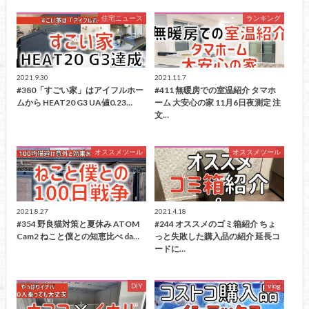
住宅ニュース
ランキング
2021.9.30
2021.11.7
#380「すごい家」はアイフルホー
#411 無暖房での室温紹介 タマホ
ムから HEAT20 G3 UA値0.23…
ーム 大安心の家 11月6日夜測定 注
文…
オススメツール
オススメツール
2021.8.27
2021.4.18
#354 野良猫対策と夏休み ATOM
#244 オススメのゴミ箱紹介 ちょ
Cam2 ねこと僕との知恵比べ da…
っと失敗した購入品の紹介 延長コ
ードに…
DIY
vlog